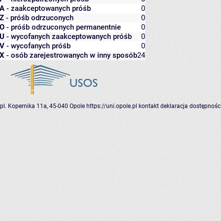
A
- zaakceptowanych próśb
0
Z
- próśb odrzuconych
0
O
- próśb odrzuconych permanentnie
0
U
- wycofanych zaakceptowanych próśb
0
V
- wycofanych próśb
0
X
- osób zarejestrowanych w inny sposób
24
pl. Kopernika 11a, 45-040 Opole
https://uni.opole.pl
kontakt
deklaracja dostępnośc