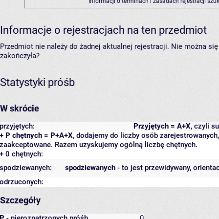
Informacji o terminach i zasadach rejestracji sz
Informacje o rejestracjach na ten przedmiot
Przedmiot nie należy do żadnej aktualnej rejestracji. Nie można s
zakończyła?
Statystyki próśb
W skrócie
przyjętych:
Przyjętych = A+X
, czyli 
+ P chętnych = P+A+X
, dodajemy do liczby osób zarejestrowanych, 
zaakceptowane. Razem uzyskujemy ogólną liczbę chętnych.
+ 0 chętnych:
spodziewanych:
spodziewanych
- to jest przewidywany, orienta
odrzuconych:
Szczegóły
P
- nierozpatrzonych próśb
0