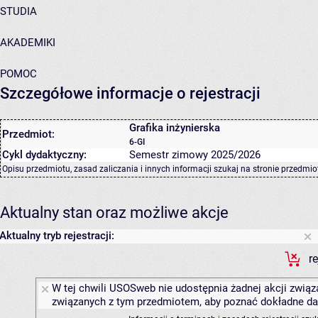
STUDIA
AKADEMIKI
POMOC
Szczegółowe informacje o rejestracji
Grafika inżynierska
Przedmiot:
6-GI
Cykl dydaktyczny:
Semestr zimowy 2025/2026
Opisu przedmiotu, zasad zaliczania i innych informacji szukaj na
stronie przedmio
Aktualny stan oraz możliwe akcje
Aktualny tryb rejestracji:
r
W tej chwili USOSweb nie udostępnia żadnej akcji związa
związanych z tym przedmiotem, aby poznać dokładne daty