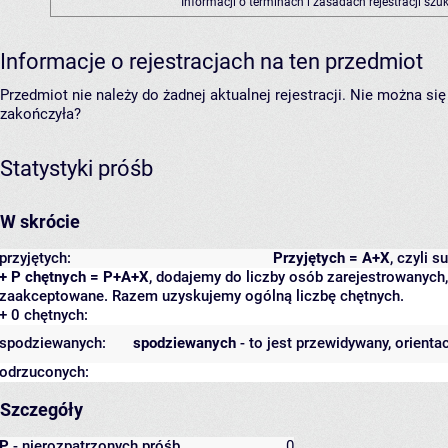
Informacji o terminach i zasadach rejestracji sz
Informacje o rejestracjach na ten przedmiot
Przedmiot nie należy do żadnej aktualnej rejestracji. Nie można s
zakończyła?
Statystyki próśb
W skrócie
przyjętych:
Przyjętych = A+X
, czyli 
+ P chętnych = P+A+X
, dodajemy do liczby osób zarejestrowanych, 
zaakceptowane. Razem uzyskujemy ogólną liczbę chętnych.
+ 0 chętnych:
spodziewanych:
spodziewanych
- to jest przewidywany, orienta
odrzuconych:
Szczegóły
P
- nierozpatrzonych próśb
0