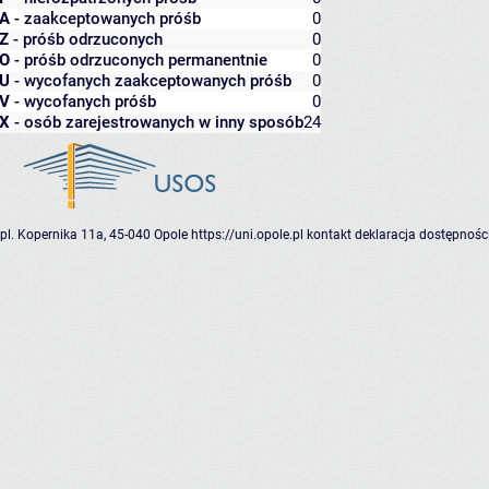
A
- zaakceptowanych próśb
0
Z
- próśb odrzuconych
0
O
- próśb odrzuconych permanentnie
0
U
- wycofanych zaakceptowanych próśb
0
V
- wycofanych próśb
0
X
- osób zarejestrowanych w inny sposób
24
pl. Kopernika 11a, 45-040 Opole
https://uni.opole.pl
kontakt
deklaracja dostępnośc