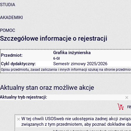
STUDIA
AKADEMIKI
POMOC
Szczegółowe informacje o rejestracji
Grafika inżynierska
Przedmiot:
6-GI
Cykl dydaktyczny:
Semestr zimowy 2025/2026
Opisu przedmiotu, zasad zaliczania i innych informacji szukaj na
stronie przedmio
Aktualny stan oraz możliwe akcje
Aktualny tryb rejestracji:
r
W tej chwili USOSweb nie udostępnia żadnej akcji związa
związanych z tym przedmiotem, aby poznać dokładne daty