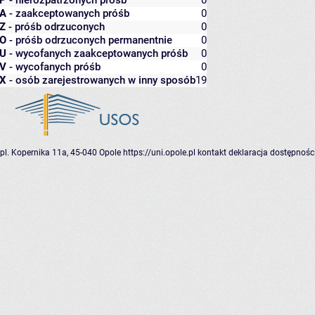
P
- nierozpatrzonych próśb
0
A
- zaakceptowanych próśb
0
Z
- próśb odrzuconych
0
O
- próśb odrzuconych permanentnie
0
U
- wycofanych zaakceptowanych próśb
0
V
- wycofanych próśb
0
X
- osób zarejestrowanych w inny sposób
19
pl. Kopernika 11a, 45-040 Opole
https://uni.opole.pl
kontakt
deklaracja dostępnośc