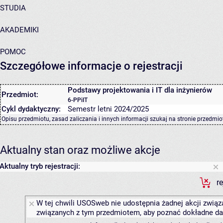
STUDIA
AKADEMIKI
POMOC
Szczegółowe informacje o rejestracji
Podstawy projektowania i IT dla inżynierów
Przedmiot:
6-PPiIT
Cykl dydaktyczny:
Semestr letni 2024/2025
Opisu przedmiotu, zasad zaliczania i innych informacji szukaj na
stronie przedmio
Aktualny stan oraz możliwe akcje
Aktualny tryb rejestracji:
r
W tej chwili USOSweb nie udostępnia żadnej akcji związa
związanych z tym przedmiotem, aby poznać dokładne daty