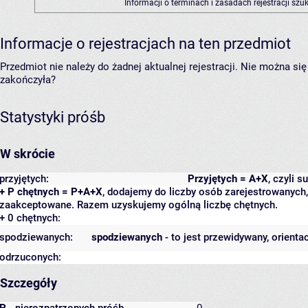
Informacji o terminach i zasadach rejestracji sz
Informacje o rejestracjach na ten przedmiot
Przedmiot nie należy do żadnej aktualnej rejestracji. Nie można s
zakończyła?
Statystyki próśb
W skrócie
przyjętych:
Przyjętych = A+X
, czyli 
+ P chętnych = P+A+X
, dodajemy do liczby osób zarejestrowanych, 
zaakceptowane. Razem uzyskujemy ogólną liczbę chętnych.
+ 0 chętnych:
spodziewanych:
spodziewanych
- to jest przewidywany, orienta
odrzuconych:
Szczegóły