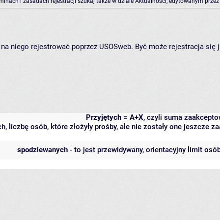
rminach i zasadach rejestracji szukaj także w dziale Aktualności, edytowanym przez
ię na niego rejestrować poprzez USOSweb. Być może rejestracja się 
Przyjętych = A+X
, czyli suma zaakcept
h, liczbę osób, które złożyły prośby, ale nie zostały one jeszcze
spodziewanych
- to jest przewidywany, orientacyjny limit osó