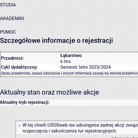
STUDIA
AKADEMIKI
POMOC
Szczegółowe informacje o rejestracji
Łąkarstwo
Przedmiot:
6.10-Ł
Cykl dydaktyczny:
Semestr letni 2023/2024
Opisu przedmiotu, zasad zaliczania i innych informacji szukaj na
stronie przedmio
Aktualny stan oraz możliwe akcje
Aktualny tryb rejestracji:
W tej chwili USOSweb nie udostępnia żadnej akcji związ
rozpoczęcia i zakończenia tur rejestracyjnych.