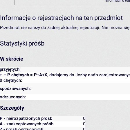
Informacji o te
Informacje o rejestracjach na ten przedmiot
Przedmiot nie należy do żadnej aktualnej rejestracji. Nie można s
Statystyki próśb
W skrócie
przyjętych:
+
+ P chętnych = P+A+X
, dodajemy do liczby osób zarejestrowanyc
0 chętnych:
spodziewanych:
odrzuconych:
Szczegóły
P
- nierozpatrzonych próśb
0
A
- zaakceptowanych próśb
0
Z
- próśb odrzuconych
0