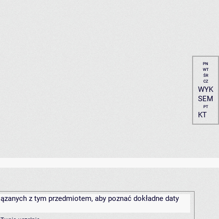
PN
WT
ŚR
CZ
WYK
SEM
PT
KT
związanych z tym przedmiotem, aby poznać dokładne daty