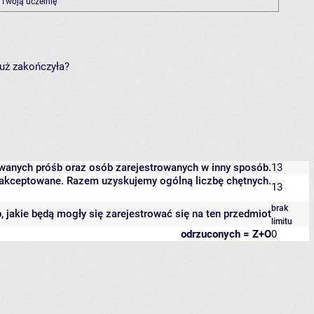
 Twoją uczelnię
już zakończyła?
owanych próśb oraz osób zarejestrowanych w inny sposób.
13
 zaakceptowane. Razem uzyskujemy ogólną liczbę chętnych.
13
brak
b, jakie będą mogły się zarejestrować się na ten przedmiot
limitu
odrzuconych = Z+O
0