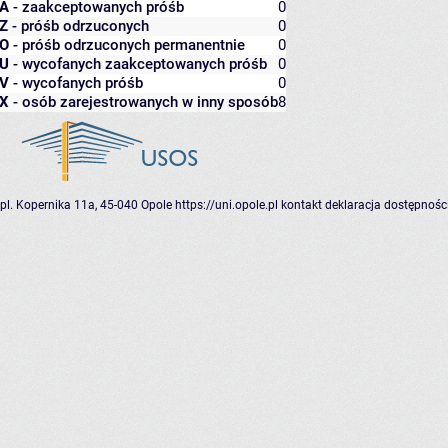
A
- zaakceptowanych próśb
0
Z
- próśb odrzuconych
0
O
- próśb odrzuconych permanentnie
0
U
- wycofanych zaakceptowanych próśb
0
V
- wycofanych próśb
0
X
- osób zarejestrowanych w inny sposób
8
pl. Kopernika 11a, 45-040 Opole
https://uni.opole.pl
kontakt
deklaracja dostępnośc