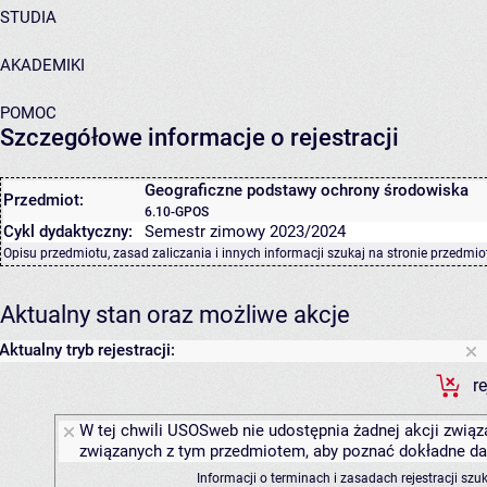
STUDIA
AKADEMIKI
POMOC
Szczegółowe informacje o rejestracji
Geograficzne podstawy ochrony środowiska
Przedmiot:
6.10-GPOS
Cykl dydaktyczny:
Semestr zimowy 2023/2024
Opisu przedmiotu, zasad zaliczania i innych informacji szukaj na
stronie przedmio
Aktualny stan oraz możliwe akcje
Aktualny tryb rejestracji:
r
W tej chwili USOSweb nie udostępnia żadnej akcji związa
związanych z tym przedmiotem, aby poznać dokładne daty
Informacji o terminach i zasadach rejestracji sz