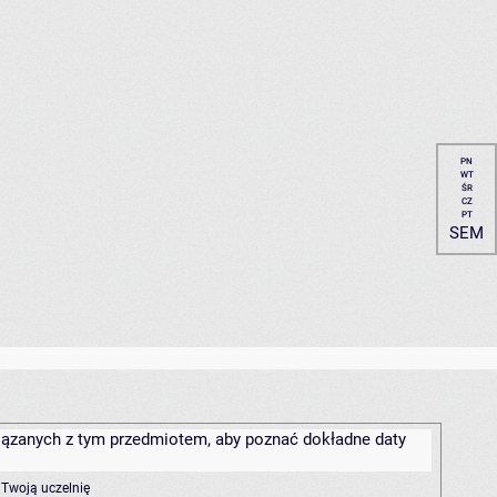
PN
WT
ŚR
CZ
PT
SEM
związanych z tym przedmiotem, aby poznać dokładne daty
 Twoją uczelnię