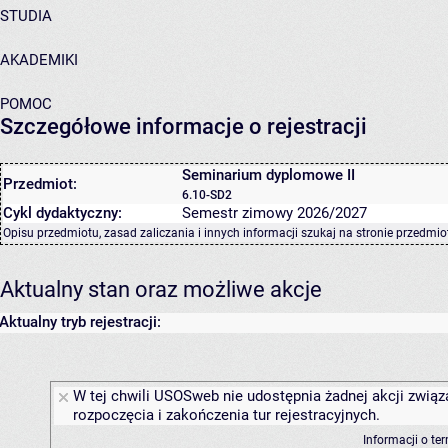
STUDIA
AKADEMIKI
POMOC
Szczegółowe informacje o rejestracji
Seminarium dyplomowe II
Przedmiot:
6.10-SD2
Cykl dydaktyczny:
Semestr zimowy 2026/2027
Opisu przedmiotu, zasad zaliczania i innych informacji szukaj na
stronie przedmio
Aktualny stan oraz możliwe akcje
Aktualny tryb rejestracji:
W tej chwili USOSweb nie udostępnia żadnej akcji związ
rozpoczęcia i zakończenia tur rejestracyjnych.
Informacji o te