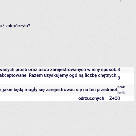
już zakończyła?
owanych próśb oraz osób zarejestrowanych w inny sposób.
8
 zaakceptowane. Razem uzyskujemy ogólną liczbę chętnych.
8
brak
b, jakie będą mogły się zarejestrować się na ten przedmiot
limitu
odrzuconych = Z+O
0