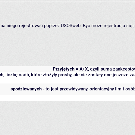
ię na niego rejestrować poprzez USOSweb. Być może rejestracja się 
Przyjętych = A+X
, czyli suma zaakcept
h, liczbę osób, które złożyły prośby, ale nie zostały one jeszcze
spodziewanych
- to jest przewidywany, orientacyjny limit osó