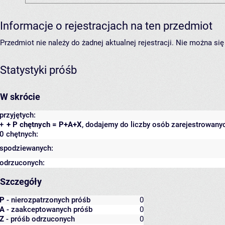
Informacje o rejestracjach na ten przedmiot
Przedmiot nie należy do żadnej aktualnej rejestracji. Nie można s
Statystyki próśb
W skrócie
przyjętych:
+
+ P chętnych = P+A+X
, dodajemy do liczby osób zarejestrowanyc
0 chętnych:
spodziewanych:
odrzuconych:
Szczegóły
P
- nierozpatrzonych próśb
0
A
- zaakceptowanych próśb
0
Z
- próśb odrzuconych
0