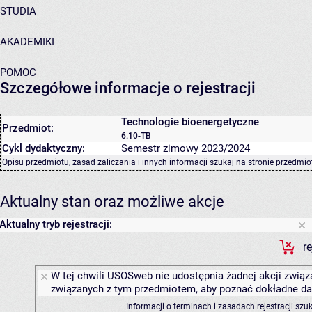
STUDIA
AKADEMIKI
POMOC
Szczegółowe informacje o rejestracji
Technologie bioenergetyczne
Przedmiot:
6.10-TB
Cykl dydaktyczny:
Semestr zimowy 2023/2024
Opisu przedmiotu, zasad zaliczania i innych informacji szukaj na
stronie przedmio
Aktualny stan oraz możliwe akcje
Aktualny tryb rejestracji:
r
W tej chwili USOSweb nie udostępnia żadnej akcji związa
związanych z tym przedmiotem, aby poznać dokładne daty
Informacji o terminach i zasadach rejestracji sz