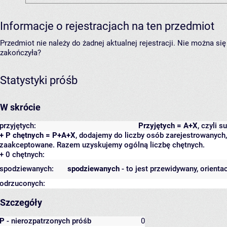
Informacje o rejestracjach na ten przedmiot
Przedmiot nie należy do żadnej aktualnej rejestracji. Nie można s
zakończyła?
Statystyki próśb
W skrócie
przyjętych:
Przyjętych = A+X
, czyli 
+ P chętnych = P+A+X
, dodajemy do liczby osób zarejestrowanych, 
zaakceptowane. Razem uzyskujemy ogólną liczbę chętnych.
+ 0 chętnych:
spodziewanych:
spodziewanych
- to jest przewidywany, orienta
odrzuconych:
Szczegóły
P
- nierozpatrzonych próśb
0