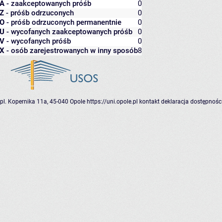
A
- zaakceptowanych próśb
0
Z
- próśb odrzuconych
0
O
- próśb odrzuconych permanentnie
0
U
- wycofanych zaakceptowanych próśb
0
V
- wycofanych próśb
0
X
- osób zarejestrowanych w inny sposób
8
pl. Kopernika 11a, 45-040 Opole
https://uni.opole.pl
kontakt
deklaracja dostępnośc