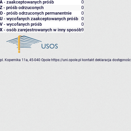
A
- zaakceptowanych próśb
0
Z
- próśb odrzuconych
0
O
- próśb odrzuconych permanentnie
0
U
- wycofanych zaakceptowanych próśb
0
V
- wycofanych próśb
0
X
- osób zarejestrowanych w inny sposób
9
pl. Kopernika 11a, 45-040 Opole
https://uni.opole.pl
kontakt
deklaracja dostępnośc