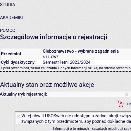
STUDIA
AKADEMIKI
POMOC
Szczegółowe informacje o rejestracji
Gleboznawstwo - wybrane zagadnienia
Przedmiot:
6.11-GWZ
Cykl dydaktyczny:
Semestr letni 2023/2024
Opisu przedmiotu, zasad zaliczania i innych informacji szukaj na
stronie przedmio
Aktualny stan oraz możliwe akcje
Aktualny tryb rejestracji:
r
W tej chwili USOSweb nie udostępnia żadnej akcji związa
związanych z tym przedmiotem, aby poznać dokładne daty
Informacji o terminach i zasadach rejestracji sz