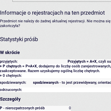
Informacje o rejestracjach na ten przedmiot
Przedmiot nie należy do żadnej aktualnej rejestracji. Nie można s
zakończyła?
Statystyki próśb
W skrócie
przyjętych:
Przyjętych = A+X
, czyli 
+ P chętnych = P+A+X
, dodajemy do liczby osób zarejestrowanych, 
zaakceptowane. Razem uzyskujemy ogólną liczbę chętnych.
+ 0 chętnych:
spodziewanych:
spodziewanych
- to jest przewidywany, orienta
odrzuconych:
Szczegóły
P
- nierozpatrzonych próśb
0