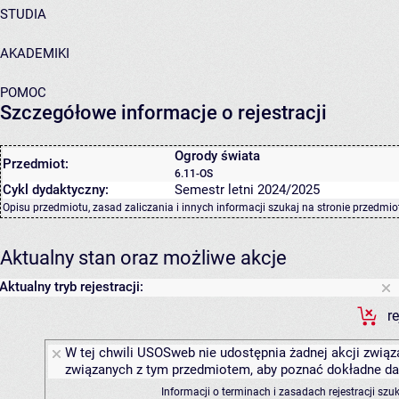
STUDIA
AKADEMIKI
POMOC
Szczegółowe informacje o rejestracji
Ogrody świata
Przedmiot:
6.11-OS
Cykl dydaktyczny:
Semestr letni 2024/2025
Opisu przedmiotu, zasad zaliczania i innych informacji szukaj na
stronie przedmio
Aktualny stan oraz możliwe akcje
Aktualny tryb rejestracji:
r
W tej chwili USOSweb nie udostępnia żadnej akcji związa
związanych z tym przedmiotem, aby poznać dokładne daty
Informacji o terminach i zasadach rejestracji sz