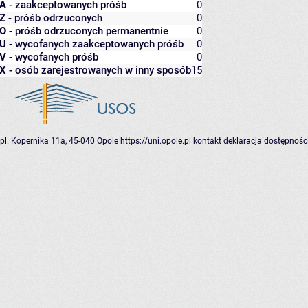
A
- zaakceptowanych próśb
0
Z
- próśb odrzuconych
0
O
- próśb odrzuconych permanentnie
0
U
- wycofanych zaakceptowanych próśb
0
V
- wycofanych próśb
0
X
- osób zarejestrowanych w inny sposób
15
pl. Kopernika 11a, 45-040 Opole
https://uni.opole.pl
kontakt
deklaracja dostępnośc