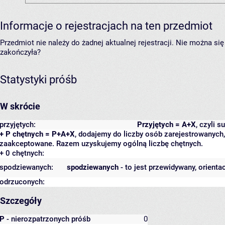
Informacje o rejestracjach na ten przedmiot
Przedmiot nie należy do żadnej aktualnej rejestracji. Nie można s
zakończyła?
Statystyki próśb
W skrócie
przyjętych:
Przyjętych = A+X
, czyli 
+ P chętnych = P+A+X
, dodajemy do liczby osób zarejestrowanych, 
zaakceptowane. Razem uzyskujemy ogólną liczbę chętnych.
+ 0 chętnych:
spodziewanych:
spodziewanych
- to jest przewidywany, orienta
odrzuconych:
Szczegóły
P
- nierozpatrzonych próśb
0