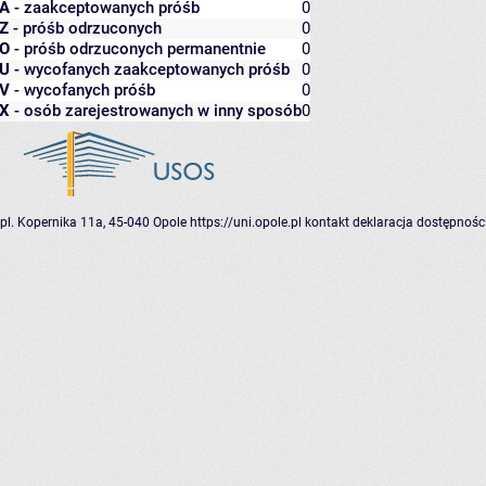
A
- zaakceptowanych próśb
0
Z
- próśb odrzuconych
0
O
- próśb odrzuconych permanentnie
0
U
- wycofanych zaakceptowanych próśb
0
V
- wycofanych próśb
0
X
- osób zarejestrowanych w inny sposób
0
pl. Kopernika 11a, 45-040 Opole
https://uni.opole.pl
kontakt
deklaracja dostępnośc