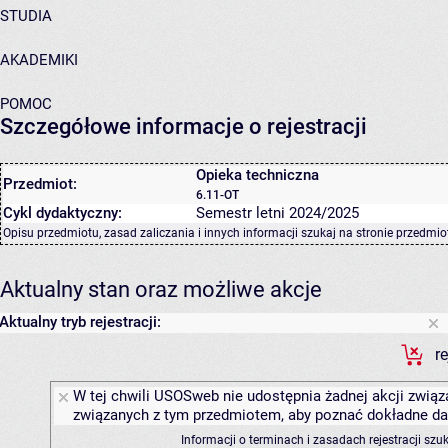
STUDIA
AKADEMIKI
POMOC
Szczegółowe informacje o rejestracji
Opieka techniczna
Przedmiot:
6.11-OT
Cykl dydaktyczny:
Semestr letni 2024/2025
Opisu przedmiotu, zasad zaliczania i innych informacji szukaj na
stronie przedmio
Aktualny stan oraz możliwe akcje
Aktualny tryb rejestracji:
r
W tej chwili USOSweb nie udostępnia żadnej akcji związa
związanych z tym przedmiotem, aby poznać dokładne daty
Informacji o terminach i zasadach rejestracji sz