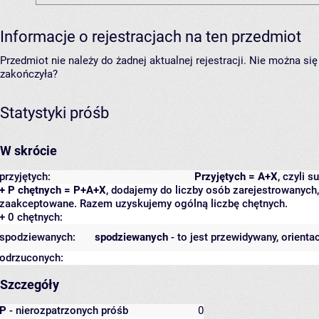
Informacje o rejestracjach na ten przedmiot
Przedmiot nie należy do żadnej aktualnej rejestracji. Nie można s
zakończyła?
Statystyki próśb
W skrócie
przyjętych:
Przyjętych = A+X
, czyli 
+ P chętnych = P+A+X
, dodajemy do liczby osób zarejestrowanych, 
zaakceptowane. Razem uzyskujemy ogólną liczbę chętnych.
+ 0 chętnych:
spodziewanych:
spodziewanych
- to jest przewidywany, orienta
odrzuconych:
Szczegóły
P
- nierozpatrzonych próśb
0