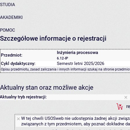
STUDIA
AKADEMIKI
POMOC
Szczegółowe informacje o rejestracji
Inżynieria procesowa
Przedmiot:
6.12-IP
Cykl dydaktyczny:
Semestr letni 2025/2026
Opisu przedmiotu, zasad zaliczania i innych informacji szukaj na
stronie przedmio
Aktualny stan oraz możliwe akcje
Aktualny tryb rejestracji:
r
W tej chwili USOSweb nie udostępnia żadnej akcji związa
związanych z tym przedmiotem, aby poznać dokładne daty