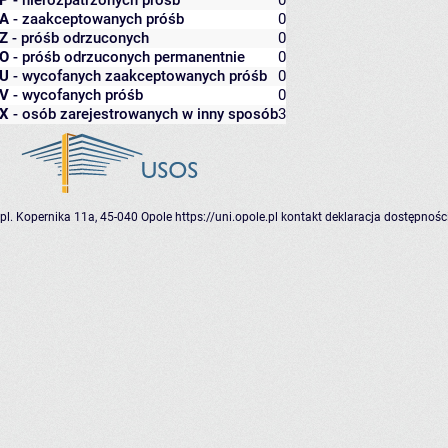
P
- nierozpatrzonych próśb
0
A
- zaakceptowanych próśb
0
Z
- próśb odrzuconych
0
O
- próśb odrzuconych permanentnie
0
U
- wycofanych zaakceptowanych próśb
0
V
- wycofanych próśb
0
X
- osób zarejestrowanych w inny sposób
3
pl. Kopernika 11a, 45-040 Opole
https://uni.opole.pl
kontakt
deklaracja dostępnośc