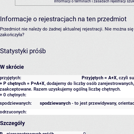
Informacji o terminach i zasadach rejestracji sz
Informacje o rejestracjach na ten przedmiot
Przedmiot nie należy do żadnej aktualnej rejestracji. Nie można s
zakończyła?
Statystyki próśb
W skrócie
przyjętych:
Przyjętych = A+X
, czyli 
+ P chętnych = P+A+X
, dodajemy do liczby osób zarejestrowanych, 
zaakceptowane. Razem uzyskujemy ogólną liczbę chętnych.
+ 0 chętnych:
spodziewanych:
spodziewanych
- to jest przewidywany, orienta
odrzuconych:
Szczegóły