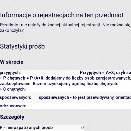
Informacje o rejestracjach na ten przedmiot
Przedmiot nie należy do żadnej aktualnej rejestracji. Nie można s
zakończyła?
Statystyki próśb
W skrócie
przyjętych:
Przyjętych = A+X
, czyli 
+ P chętnych = P+A+X
, dodajemy do liczby osób zarejestrowanych, 
zaakceptowane. Razem uzyskujemy ogólną liczbę chętnych.
+ 0 chętnych:
spodziewanych:
spodziewanych
- to jest przewidywany, orienta
odrzuconych:
Szczegóły
P
- nierozpatrzonych próśb
0