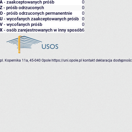
A
- zaakceptowanych próśb
0
Z
- próśb odrzuconych
0
O
- próśb odrzuconych permanentnie
0
U
- wycofanych zaakceptowanych próśb
0
V
- wycofanych próśb
0
X
- osób zarejestrowanych w inny sposób
6
pl. Kopernika 11a, 45-040 Opole
https://uni.opole.pl
kontakt
deklaracja dostępnośc