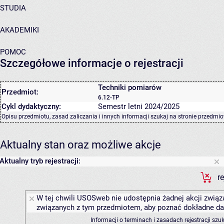
STUDIA
AKADEMIKI
POMOC
Szczegółowe informacje o rejestracji
Techniki pomiarów
Przedmiot:
6.12-TP
Cykl dydaktyczny:
Semestr letni 2024/2025
Opisu przedmiotu, zasad zaliczania i innych informacji szukaj na
stronie przedmio
Aktualny stan oraz możliwe akcje
Aktualny tryb rejestracji:
r
W tej chwili USOSweb nie udostępnia żadnej akcji związa
związanych z tym przedmiotem, aby poznać dokładne daty
Informacji o terminach i zasadach rejestracji sz