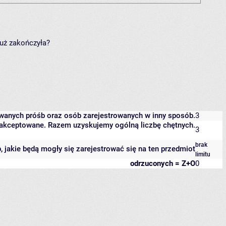
już zakończyła?
owanych próśb oraz osób zarejestrowanych w inny sposób.
3
 zaakceptowane. Razem uzyskujemy ogólną liczbę chętnych.
3
brak
b, jakie będą mogły się zarejestrować się na ten przedmiot
limitu
odrzuconych = Z+O
0