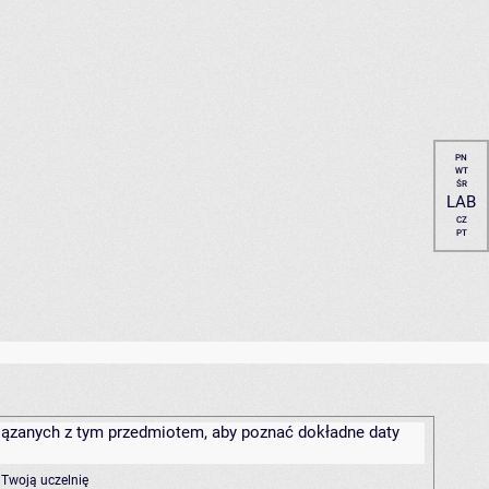
PN
WT
ŚR
LAB
CZ
PT
związanych z tym przedmiotem, aby poznać dokładne daty
 Twoją uczelnię