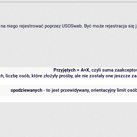
ię na niego rejestrować poprzez USOSweb. Być może rejestracja się 
Przyjętych = A+X
, czyli suma zaakcept
h, liczbę osób, które złożyły prośby, ale nie zostały one jeszcze
spodziewanych
- to jest przewidywany, orientacyjny limit osó