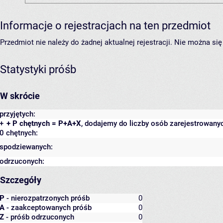
Informacje o rejestracjach na ten przedmiot
Przedmiot nie należy do żadnej aktualnej rejestracji. Nie można s
Statystyki próśb
W skrócie
przyjętych:
+
+ P chętnych = P+A+X
, dodajemy do liczby osób zarejestrowanyc
0 chętnych:
spodziewanych:
odrzuconych:
Szczegóły
P
- nierozpatrzonych próśb
0
A
- zaakceptowanych próśb
0
Z
- próśb odrzuconych
0