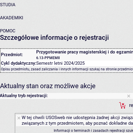
STUDIA
AKADEMIKI
POMOC
Szczegółowe informacje o rejestracji
Przygotowanie pracy magisterskiej i do egzamin
Przedmiot:
6.13-PPMEMII
Cykl dydaktyczny:
Semestr letni 2024/2025
Opisu przedmiotu, zasad zaliczania i innych informacji szukaj na
stronie przedmio
Aktualny stan oraz możliwe akcje
Aktualny tryb rejestracji:
r
W tej chwili USOSweb nie udostępnia żadnej akcji związa
związanych z tym przedmiotem, aby poznać dokładne daty
Informacji o terminach i zasadach rejestracji sz