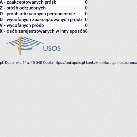
A
- zaakceptowanych próśb
0
Z
- próśb odrzuconych
0
O
- próśb odrzuconych permanentnie
0
U
- wycofanych zaakceptowanych próśb
0
V
- wycofanych próśb
0
X
- osób zarejestrowanych w inny sposób
6
pl. Kopernika 11a, 45-040 Opole
https://uni.opole.pl
kontakt
deklaracja dostępnośc