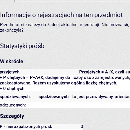
Informacje o rejestracjach na ten przedmiot
Przedmiot nie należy do żadnej aktualnej rejestracji. Nie można s
zakończyła?
Statystyki próśb
W skrócie
przyjętych:
Przyjętych = A+X
, czyli 
+ P chętnych = P+A+X
, dodajemy do liczby osób zarejestrowanych, 
zaakceptowane. Razem uzyskujemy ogólną liczbę chętnych.
+ 0 chętnych:
spodziewanych:
spodziewanych
- to jest przewidywany, orienta
odrzuconych:
Szczegóły
P
- nierozpatrzonych próśb
0