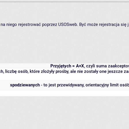
ię na niego rejestrować poprzez USOSweb. Być może rejestracja się 
Przyjętych = A+X
, czyli suma zaakcept
h, liczbę osób, które złożyły prośby, ale nie zostały one jeszcze
spodziewanych
- to jest przewidywany, orientacyjny limit osó