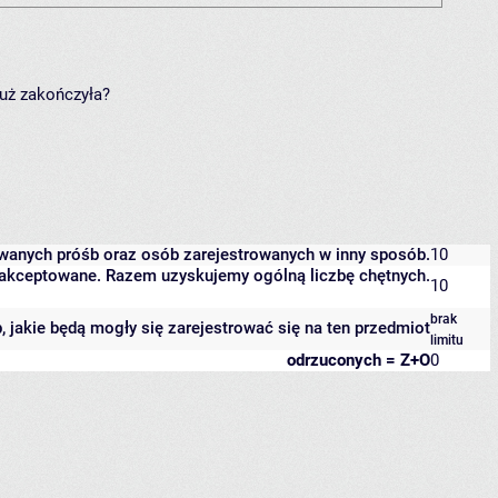
już zakończyła?
owanych próśb oraz osób zarejestrowanych w inny sposób.
10
 zaakceptowane. Razem uzyskujemy ogólną liczbę chętnych.
10
brak
b, jakie będą mogły się zarejestrować się na ten przedmiot
limitu
odrzuconych = Z+O
0