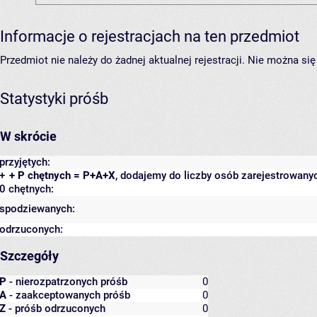
Informacje o rejestracjach na ten przedmiot
Przedmiot nie należy do żadnej aktualnej rejestracji. Nie można s
Statystyki próśb
W skrócie
przyjętych:
+
+ P chętnych = P+A+X
, dodajemy do liczby osób zarejestrowanyc
0 chętnych:
spodziewanych:
odrzuconych:
Szczegóły
P
- nierozpatrzonych próśb
0
A
- zaakceptowanych próśb
0
Z
- próśb odrzuconych
0