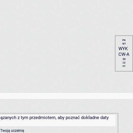
PN
WT
WYK
CW-A
ŚR
CZ
PT
związanych z tym przedmiotem, aby poznać dokładne daty
 Twoją uczelnię