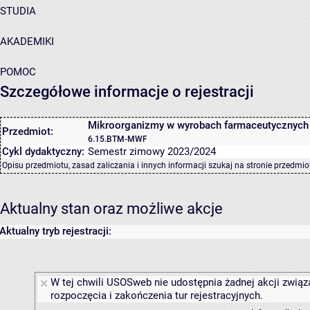
STUDIA
AKADEMIKI
POMOC
Szczegółowe informacje o rejestracji
Mikroorganizmy w wyrobach farmaceutycznych
Przedmiot:
6.15.BTM-MWF
Cykl dydaktyczny:
Semestr zimowy 2023/2024
Opisu przedmiotu, zasad zaliczania i innych informacji szukaj na
stronie przedmio
Aktualny stan oraz możliwe akcje
Aktualny tryb rejestracji:
W tej chwili USOSweb nie udostępnia żadnej akcji związ
rozpoczęcia i zakończenia tur rejestracyjnych.