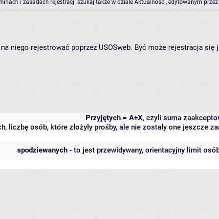
rminach i zasadach rejestracji szukaj także w dziale Aktualności, edytowanym przez
ię na niego rejestrować poprzez USOSweb. Być może rejestracja się 
Przyjętych = A+X
, czyli suma zaakcept
h, liczbę osób, które złożyły prośby, ale nie zostały one jeszcze
spodziewanych
- to jest przewidywany, orientacyjny limit osó