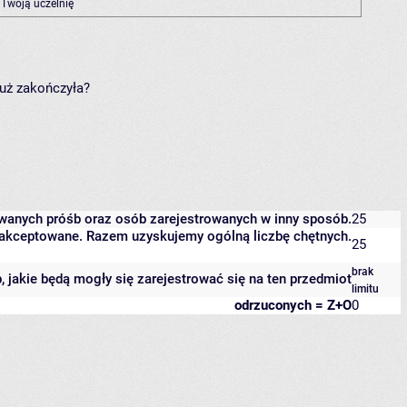
 Twoją uczelnię
już zakończyła?
owanych próśb oraz osób zarejestrowanych w inny sposób.
25
 zaakceptowane. Razem uzyskujemy ogólną liczbę chętnych.
25
brak
b, jakie będą mogły się zarejestrować się na ten przedmiot
limitu
odrzuconych = Z+O
0