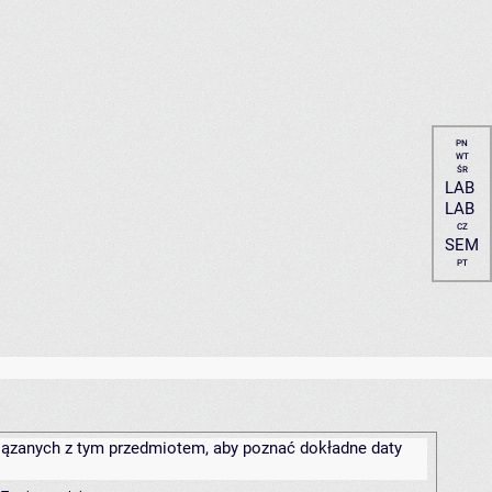
PN
WT
ŚR
LAB
LAB
CZ
SEM
PT
związanych z tym przedmiotem, aby poznać dokładne daty