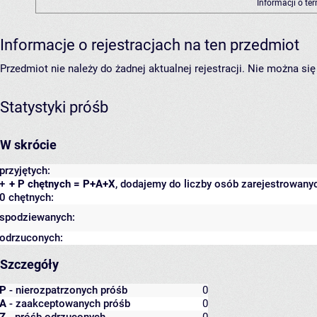
Informacji o te
Informacje o rejestracjach na ten przedmiot
Przedmiot nie należy do żadnej aktualnej rejestracji. Nie można s
Statystyki próśb
W skrócie
przyjętych:
+
+ P chętnych = P+A+X
, dodajemy do liczby osób zarejestrowanyc
0 chętnych:
spodziewanych:
odrzuconych:
Szczegóły
P
- nierozpatrzonych próśb
0
A
- zaakceptowanych próśb
0