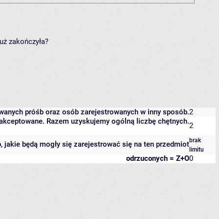
już zakończyła?
owanych próśb oraz osób zarejestrowanych w inny sposób.
2
 zaakceptowane. Razem uzyskujemy ogólną liczbę chętnych.
2
brak
b, jakie będą mogły się zarejestrować się na ten przedmiot
limitu
odrzuconych = Z+O
0