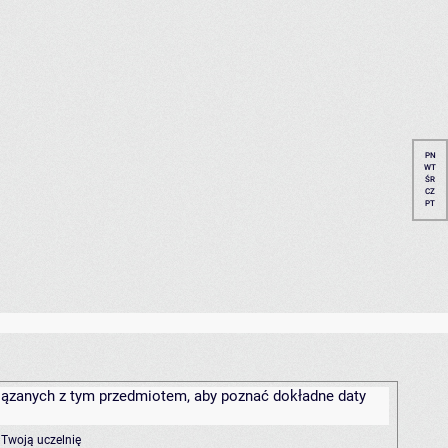
PN
WT
ŚR
CZ
PT
związanych z tym przedmiotem, aby poznać dokładne daty
 Twoją uczelnię