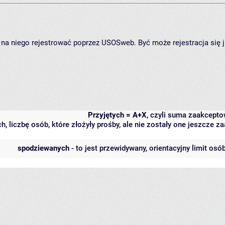
ię na niego rejestrować poprzez USOSweb. Być może rejestracja się 
Przyjętych = A+X
, czyli suma zaakcept
h, liczbę osób, które złożyły prośby, ale nie zostały one jeszcze
spodziewanych
- to jest przewidywany, orientacyjny limit osó