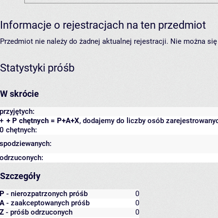
Informacje o rejestracjach na ten przedmiot
Przedmiot nie należy do żadnej aktualnej rejestracji. Nie można s
Statystyki próśb
W skrócie
przyjętych:
+
+ P chętnych = P+A+X
, dodajemy do liczby osób zarejestrowanyc
0 chętnych:
spodziewanych:
odrzuconych:
Szczegóły
P
- nierozpatrzonych próśb
0
A
- zaakceptowanych próśb
0
Z
- próśb odrzuconych
0