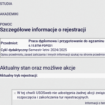
STUDIA
AKADEMIKI
POMOC
Szczegółowe informacje o rejestracji
Praca dyplomowa i przygotowanie do egzaminu
Przedmiot:
6.15.BTM-PDPED1
Cykl dydaktyczny:
Semestr letni 2024/2025
Opisu przedmiotu, zasad zaliczania i innych informacji szukaj na
stronie przedmio
Aktualny stan oraz możliwe akcje
Aktualny tryb rejestracji:
W tej chwili USOSweb nie udostępnia żadnej akcji związ
rozpoczęcia i zakończenia tur rejestracyjnych.
Informacji o te