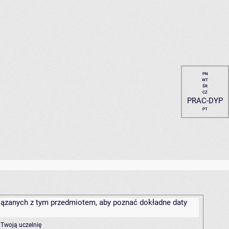
PN
WT
ŚR
CZ
PRAC-DYP
PT
związanych z tym przedmiotem, aby poznać dokładne daty
 Twoją uczelnię