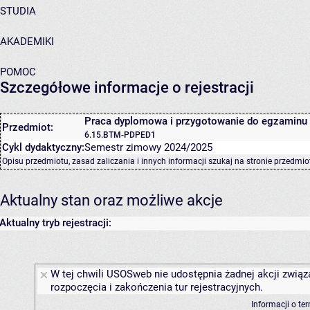
STUDIA
AKADEMIKI
POMOC
Szczegółowe informacje o rejestracji
Praca dyplomowa i przygotowanie do egzaminu
Przedmiot:
6.15.BTM-PDPED1
Cykl dydaktyczny:
Semestr zimowy 2024/2025
Opisu przedmiotu, zasad zaliczania i innych informacji szukaj na
stronie przedmio
Aktualny stan oraz możliwe akcje
Aktualny tryb rejestracji:
W tej chwili USOSweb nie udostępnia żadnej akcji związ
rozpoczęcia i zakończenia tur rejestracyjnych.
Informacji o te