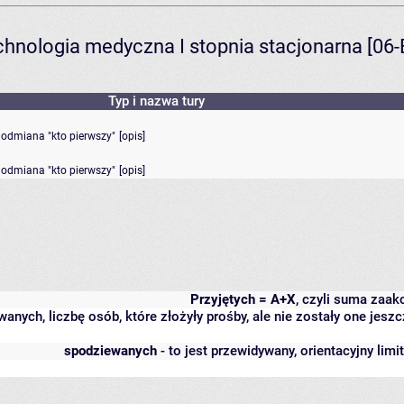
echnologia medyczna I stopnia stacjonarna [0
Typ i nazwa tury
- odmiana "kto pierwszy"
[
opis
]
- odmiana "kto pierwszy"
[
opis
]
Przyjętych = A+X
, czyli suma zaa
wanych, liczbę osób, które złożyły prośby, ale nie zostały one j
spodziewanych
- to jest przewidywany, orientacyjny lim