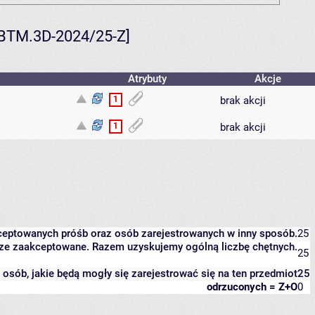
6-BTM.3D-2024/25-Z]
Atrybuty
Akcje
1
brak akcji
1
brak akcji
kceptowanych próśb oraz osób zarejestrowanych w inny sposób.
25
eszcze zaakceptowane. Razem uzyskujemy ogólną liczbę chętnych.
25
it osób, jakie będą mogły się zarejestrować się na ten przedmiot
25
odrzuconych = Z+O
0