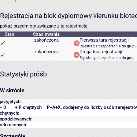
Rejestracja na blok dyplomowy kierunku biot
pokaż przedmioty związane z tą rejestracją
Stan
Czas trwania
zakończona
Pierwsza tura rejestracji
-
Rejestracja bezpośrednia do grup 
zakończona
Druga tura rejestracji
-
Rejestracja bezpośrednia do grup 
Statystyki próśb
W skrócie
przyjętych:
+ 0
+ P chętnych = P+A+X
, dodajemy do liczby osób zarejestro
chętnych:
spodziewanych:
odrzuconych:
Szczegóły