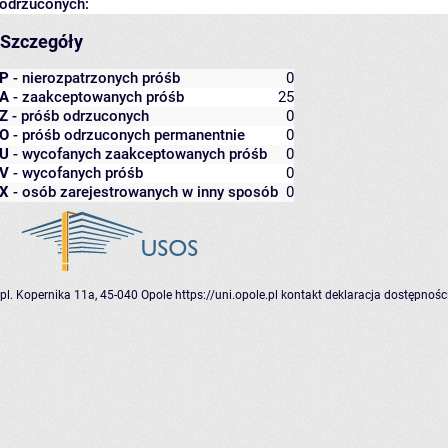
odrzuconych:
Szczegóły
P
- nierozpatrzonych próśb
0
A
- zaakceptowanych próśb
25
Z
- próśb odrzuconych
0
O
- próśb odrzuconych permanentnie
0
U
- wycofanych zaakceptowanych próśb
0
V
- wycofanych próśb
0
X
- osób zarejestrowanych w inny sposób
0
pl. Kopernika 11a, 45-040 Opole
https://uni.opole.pl
kontakt
deklaracja dostępnośc