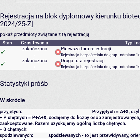
Rejestracja na blok dyplomowy kierunku biote
2024/25-Z]
pokaż przedmioty związane z tą rejestracją
Stan
Czas trwania
Typ i n
zakończona
Pierwsza tura rejestracji
-
Rejestracja bezpośrednia do grup - odmiana "k
zakończona
Druga tura rejestracji
-
Rejestracja bezpośrednia do grup - odmiana "k
Statystyki próśb
W skrócie
przyjętych:
Przyjętych = A+X
, czy
+ P chętnych = P+A+X
, dodajemy do liczby osób zarejestrowanych, 
zaakceptowane. Razem uzyskujemy ogólną liczbę chętnych.
+ 0 chętnych:
spodziewanych:
spodziewanych
- to jest przewidywany, orie