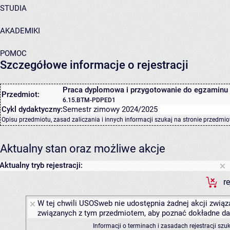
STUDIA
AKADEMIKI
POMOC
Szczegółowe informacje o rejestracji
Praca dyplomowa i przygotowanie do egzaminu
Przedmiot:
6.15.BTM-PDPED1
Cykl dydaktyczny:
Semestr zimowy 2024/2025
Opisu przedmiotu, zasad zaliczania i innych informacji szukaj na
stronie przedmio
Aktualny stan oraz możliwe akcje
Aktualny tryb rejestracji:
r
W tej chwili USOSweb nie udostępnia żadnej akcji związa
związanych z tym przedmiotem, aby poznać dokładne daty
Informacji o terminach i zasadach rejestracji sz