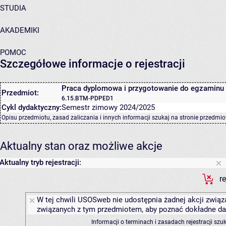
STUDIA
AKADEMIKI
POMOC
Szczegółowe informacje o rejestracji
Praca dyplomowa i przygotowanie do egzaminu
Przedmiot:
6.15.BTM-PDPED1
Cykl dydaktyczny:
Semestr zimowy 2024/2025
Opisu przedmiotu, zasad zaliczania i innych informacji szukaj na
stronie przedmio
Aktualny stan oraz możliwe akcje
Aktualny tryb rejestracji:
r
W tej chwili USOSweb nie udostępnia żadnej akcji związa
związanych z tym przedmiotem, aby poznać dokładne daty
Informacji o terminach i zasadach rejestracji sz