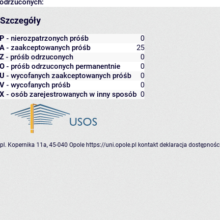
odrzuconych:
Szczegóły
P
- nierozpatrzonych próśb
0
A
- zaakceptowanych próśb
25
Z
- próśb odrzuconych
0
O
- próśb odrzuconych permanentnie
0
U
- wycofanych zaakceptowanych próśb
0
V
- wycofanych próśb
0
X
- osób zarejestrowanych w inny sposób
0
pl. Kopernika 11a, 45-040 Opole
https://uni.opole.pl
kontakt
deklaracja dostępnośc