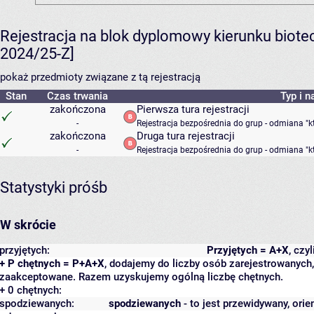
Rejestracja na blok dyplomowy kierunku biote
2024/25-Z]
pokaż przedmioty związane z tą rejestracją
Stan
Czas trwania
Typ i n
zakończona
Pierwsza tura rejestracji
-
Rejestracja bezpośrednia do grup - odmiana "k
zakończona
Druga tura rejestracji
-
Rejestracja bezpośrednia do grup - odmiana "k
Statystyki próśb
W skrócie
przyjętych:
Przyjętych = A+X
, czy
+ P chętnych = P+A+X
, dodajemy do liczby osób zarejestrowanych, 
zaakceptowane. Razem uzyskujemy ogólną liczbę chętnych.
+ 0 chętnych:
spodziewanych:
spodziewanych
- to jest przewidywany, orie