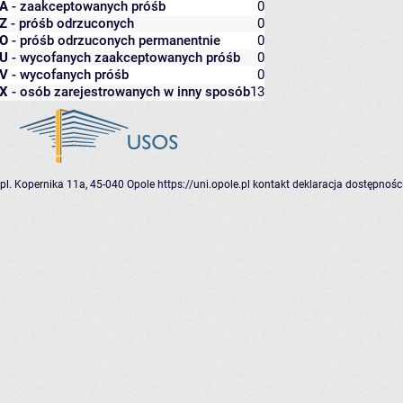
A
- zaakceptowanych próśb
0
Z
- próśb odrzuconych
0
O
- próśb odrzuconych permanentnie
0
U
- wycofanych zaakceptowanych próśb
0
V
- wycofanych próśb
0
X
- osób zarejestrowanych w inny sposób
13
pl. Kopernika 11a, 45-040 Opole
https://uni.opole.pl
kontakt
deklaracja dostępnośc