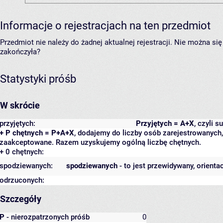
Informacje o rejestracjach na ten przedmiot
Przedmiot nie należy do żadnej aktualnej rejestracji. Nie można s
zakończyła?
Statystyki próśb
W skrócie
przyjętych:
Przyjętych = A+X
, czyli 
+ P chętnych = P+A+X
, dodajemy do liczby osób zarejestrowanych, 
zaakceptowane. Razem uzyskujemy ogólną liczbę chętnych.
+ 0 chętnych:
spodziewanych:
spodziewanych
- to jest przewidywany, orienta
odrzuconych:
Szczegóły
P
- nierozpatrzonych próśb
0