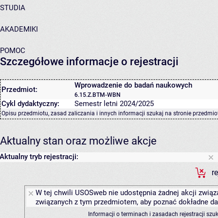
STUDIA
AKADEMIKI
POMOC
Szczegółowe informacje o rejestracji
Wprowadzenie do badań naukowych
Przedmiot:
6.15.Z.BTM-WBN
Cykl dydaktyczny:
Semestr letni 2024/2025
Opisu przedmiotu, zasad zaliczania i innych informacji szukaj na
stronie przedmio
Aktualny stan oraz możliwe akcje
Aktualny tryb rejestracji:
r
W tej chwili USOSweb nie udostępnia żadnej akcji związa
związanych z tym przedmiotem, aby poznać dokładne daty
Informacji o terminach i zasadach rejestracji sz