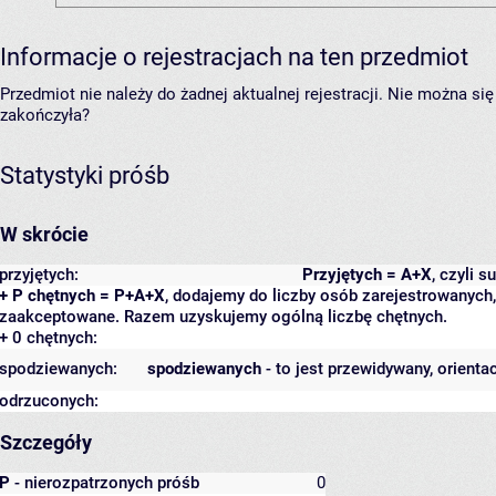
Informacje o rejestracjach na ten przedmiot
Przedmiot nie należy do żadnej aktualnej rejestracji. Nie można s
zakończyła?
Statystyki próśb
W skrócie
przyjętych:
Przyjętych = A+X
, czyli 
+ P chętnych = P+A+X
, dodajemy do liczby osób zarejestrowanych, 
zaakceptowane. Razem uzyskujemy ogólną liczbę chętnych.
+ 0 chętnych:
spodziewanych:
spodziewanych
- to jest przewidywany, orienta
odrzuconych:
Szczegóły
P
- nierozpatrzonych próśb
0