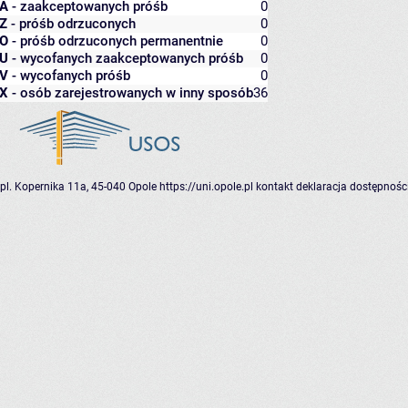
A
- zaakceptowanych próśb
0
Z
- próśb odrzuconych
0
O
- próśb odrzuconych permanentnie
0
U
- wycofanych zaakceptowanych próśb
0
V
- wycofanych próśb
0
X
- osób zarejestrowanych w inny sposób
36
pl. Kopernika 11a, 45-040 Opole
https://uni.opole.pl
kontakt
deklaracja dostępnośc