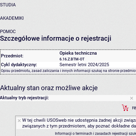
STUDIA
AKADEMIKI
POMOC
Szczegółowe informacje o rejestracji
Opieka techniczna
Przedmiot:
6.16.Z.BTM-OT
Cykl dydaktyczny:
Semestr letni 2024/2025
Opisu przedmiotu, zasad zaliczania i innych informacji szukaj na
stronie przedmio
Aktualny stan oraz możliwe akcje
Aktualny tryb rejestracji:
r
W tej chwili USOSweb nie udostępnia żadnej akcji związa
związanych z tym przedmiotem, aby poznać dokładne daty
Informacji o terminach i zasadach rejestracji sz