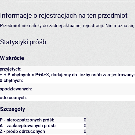
Informacje o rejestracjach na ten przedmiot
Przedmiot nie należy do żadnej aktualnej rejestracji. Nie można s
Statystyki próśb
W skrócie
przyjętych:
+
+ P chętnych = P+A+X
, dodajemy do liczby osób zarejestrowanyc
0 chętnych:
spodziewanych:
odrzuconych:
Szczegóły
P
- nierozpatrzonych próśb
0
A
- zaakceptowanych próśb
0
Z
- próśb odrzuconych
0