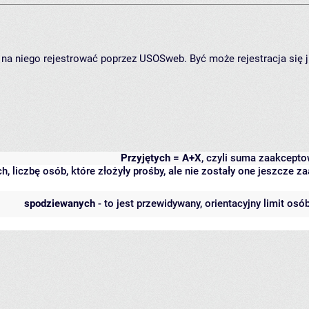
ię na niego rejestrować poprzez USOSweb. Być może rejestracja się 
Przyjętych = A+X
, czyli suma zaakcept
h, liczbę osób, które złożyły prośby, ale nie zostały one jeszcze
spodziewanych
- to jest przewidywany, orientacyjny limit osó