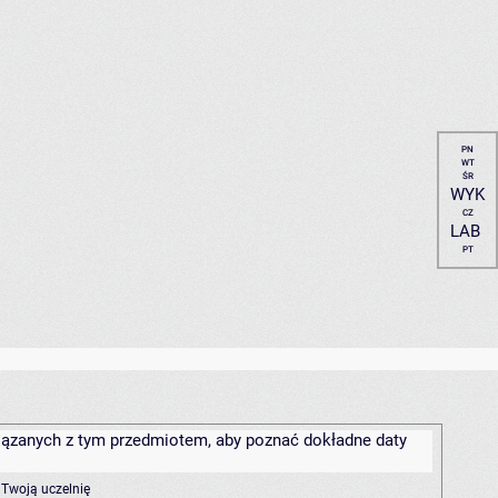
PN
WT
ŚR
WYK
CZ
LAB
PT
związanych z tym przedmiotem, aby poznać dokładne daty
 Twoją uczelnię