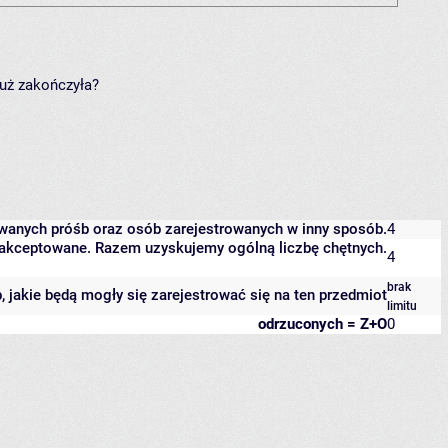
już zakończyła?
owanych próśb oraz osób zarejestrowanych w inny sposób.
4
 zaakceptowane. Razem uzyskujemy ogólną liczbę chętnych.
4
brak
b, jakie będą mogły się zarejestrować się na ten przedmiot
limitu
odrzuconych = Z+O
0