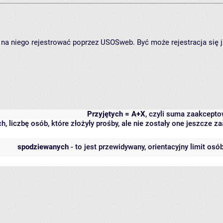
ię na niego rejestrować poprzez USOSweb. Być może rejestracja się 
Przyjętych = A+X
, czyli suma zaakcept
h, liczbę osób, które złożyły prośby, ale nie zostały one jeszcze
spodziewanych
- to jest przewidywany, orientacyjny limit osó