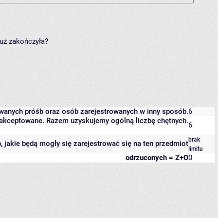
już zakończyła?
owanych próśb oraz osób zarejestrowanych w inny sposób.
6
 zaakceptowane. Razem uzyskujemy ogólną liczbę chętnych.
6
brak
b, jakie będą mogły się zarejestrować się na ten przedmiot
limitu
odrzuconych = Z+O
0