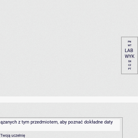
PN
WT
LAB
WYK
ŚR
CZ
PT
związanych z tym przedmiotem, aby poznać dokładne daty
 Twoją uczelnię