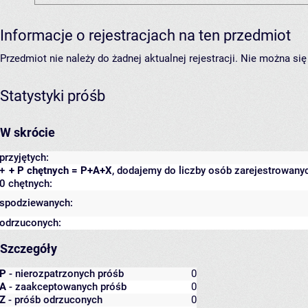
Informacje o rejestracjach na ten przedmiot
Przedmiot nie należy do żadnej aktualnej rejestracji. Nie można s
Statystyki próśb
W skrócie
przyjętych:
+
+ P chętnych = P+A+X
, dodajemy do liczby osób zarejestrowanyc
0 chętnych:
spodziewanych:
odrzuconych:
Szczegóły
P
- nierozpatrzonych próśb
0
A
- zaakceptowanych próśb
0
Z
- próśb odrzuconych
0