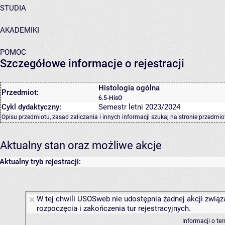
STUDIA
AKADEMIKI
POMOC
Szczegółowe informacje o rejestracji
Histologia ogólna
Przedmiot:
6.5-HisO
Cykl dydaktyczny:
Semestr letni 2023/2024
Opisu przedmiotu, zasad zaliczania i innych informacji szukaj na
stronie przedmio
Aktualny stan oraz możliwe akcje
Aktualny tryb rejestracji:
W tej chwili USOSweb nie udostępnia żadnej akcji związ
rozpoczęcia i zakończenia tur rejestracyjnych.
Informacji o te