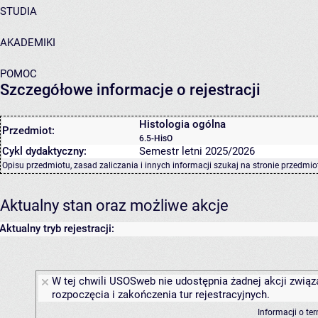
STUDIA
AKADEMIKI
POMOC
Szczegółowe informacje o rejestracji
Histologia ogólna
Przedmiot:
6.5-HisO
Cykl dydaktyczny:
Semestr letni 2025/2026
Opisu przedmiotu, zasad zaliczania i innych informacji szukaj na
stronie przedmio
Aktualny stan oraz możliwe akcje
Aktualny tryb rejestracji:
W tej chwili USOSweb nie udostępnia żadnej akcji związ
rozpoczęcia i zakończenia tur rejestracyjnych.
Informacji o te