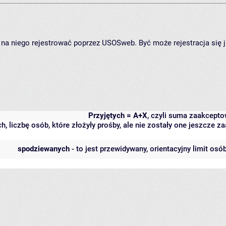
ię na niego rejestrować poprzez USOSweb. Być może rejestracja się 
Przyjętych = A+X
, czyli suma zaakcept
h, liczbę osób, które złożyły prośby, ale nie zostały one jeszcze
spodziewanych
- to jest przewidywany, orientacyjny limit osó