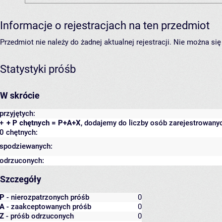
Informacje o rejestracjach na ten przedmiot
Przedmiot nie należy do żadnej aktualnej rejestracji. Nie można s
Statystyki próśb
W skrócie
przyjętych:
+
+ P chętnych = P+A+X
, dodajemy do liczby osób zarejestrowanyc
0 chętnych:
spodziewanych:
odrzuconych:
Szczegóły
P
- nierozpatrzonych próśb
0
A
- zaakceptowanych próśb
0
Z
- próśb odrzuconych
0