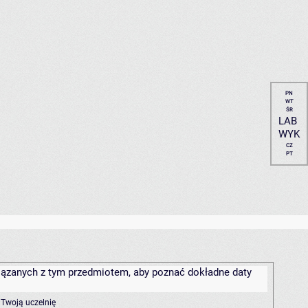
PN
WT
ŚR
LAB
WYK
CZ
PT
związanych z tym przedmiotem, aby poznać dokładne daty
 Twoją uczelnię