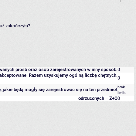
już zakończyła?
owanych próśb oraz osób zarejestrowanych w inny sposób.
0
 zaakceptowane. Razem uzyskujemy ogólną liczbę chętnych.
0
brak
b, jakie będą mogły się zarejestrować się na ten przedmiot
limitu
odrzuconych = Z+O
0