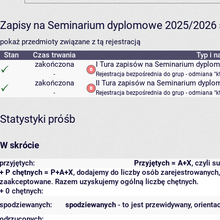
Zapisy na Seminarium dyplomowe 2025/2026 sem
pokaż przedmioty związane z tą rejestracją
Stan
Czas trwania
Typ i n
zakończona
I Tura zapisów na Seminarium dyplo
-
Rejestracja bezpośrednia do grup - odmiana "k
zakończona
II Tura zapisów na Seminarium dypl
-
Rejestracja bezpośrednia do grup - odmiana "k
Statystyki próśb
W skrócie
przyjętych:
Przyjętych = A+X
, czyli 
+ P chętnych = P+A+X
, dodajemy do liczby osób zarejestrowanych, 
zaakceptowane. Razem uzyskujemy ogólną liczbę chętnych.
+ 0 chętnych:
spodziewanych:
spodziewanych
- to jest przewidywany, orienta
odrzuconych: