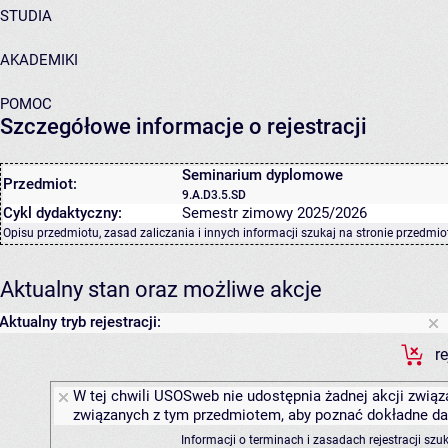
STUDIA
AKADEMIKI
POMOC
Szczegółowe informacje o rejestracji
Seminarium dyplomowe
Przedmiot:
9.A.D3.5.SD
Cykl dydaktyczny:
Semestr zimowy 2025/2026
Opisu przedmiotu, zasad zaliczania i innych informacji szukaj na
stronie przedmio
Aktualny stan oraz możliwe akcje
Aktualny tryb rejestracji:
r
W tej chwili USOSweb nie udostępnia żadnej akcji związa
związanych z tym przedmiotem, aby poznać dokładne daty
Informacji o terminach i zasadach rejestracji sz