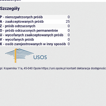
Szczegóły
P
- nierozpatrzonych próśb
0
A
- zaakceptowanych próśb
25
Z
- próśb odrzuconych
0
O
- próśb odrzuconych permanentnie
0
U
- wycofanych zaakceptowanych próśb
0
V
- wycofanych próśb
0
X
- osób zarejestrowanych w inny sposób
0
pl. Kopernika 11a, 45-040 Opole
https://uni.opole.pl
kontakt
deklaracja dostępnośc