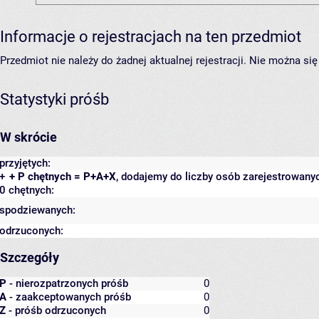
Informacje o rejestracjach na ten przedmiot
Przedmiot nie należy do żadnej aktualnej rejestracji. Nie można s
Statystyki próśb
W skrócie
przyjętych:
+
+ P chętnych = P+A+X
, dodajemy do liczby osób zarejestrowanyc
0 chętnych:
spodziewanych:
odrzuconych:
Szczegóły
P
- nierozpatrzonych próśb
0
A
- zaakceptowanych próśb
0
Z
- próśb odrzuconych
0