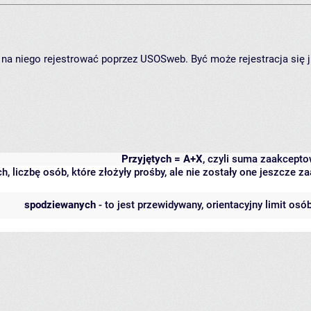
ię na niego rejestrować poprzez USOSweb. Być może rejestracja się 
Przyjętych = A+X
, czyli suma zaakcept
h, liczbę osób, które złożyły prośby, ale nie zostały one jeszcze
spodziewanych
- to jest przewidywany, orientacyjny limit osó