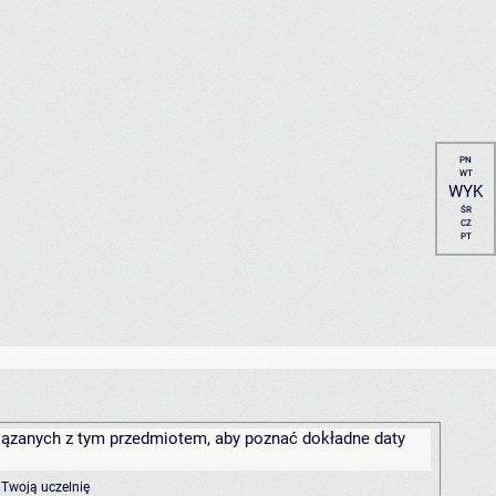
PN
WT
WYK
ŚR
CZ
PT
związanych z tym przedmiotem, aby poznać dokładne daty
 Twoją uczelnię