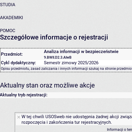
STUDIA
AKADEMIKI
POMOC
Szczegółowe informacje o rejestracji
Analiza informacji w bezpieczeństwie
Przedmiot:
9.BWII.D2.3.AIwB
Cykl dydaktyczny:
Semestr zimowy 2025/2026
Opisu przedmiotu, zasad zaliczania i innych informacji szukaj na
stronie przedmio
Aktualny stan oraz możliwe akcje
Aktualny tryb rejestracji:
W tej chwili USOSweb nie udostępnia żadnej akcji związ
rozpoczęcia i zakończenia tur rejestracyjnych.
Informacji o te