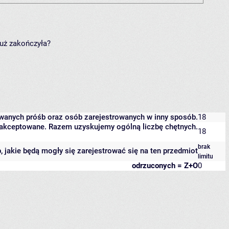
już zakończyła?
owanych próśb oraz osób zarejestrowanych w inny sposób.
18
 zaakceptowane. Razem uzyskujemy ogólną liczbę chętnych.
18
brak
b, jakie będą mogły się zarejestrować się na ten przedmiot
limitu
odrzuconych = Z+O
0