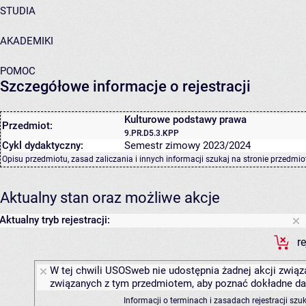
STUDIA
AKADEMIKI
POMOC
Szczegółowe informacje o rejestracji
Kulturowe podstawy prawa
Przedmiot:
9.PR.D5.3.KPP
Cykl dydaktyczny:
Semestr zimowy 2023/2024
Opisu przedmiotu, zasad zaliczania i innych informacji szukaj na
stronie przedmio
Aktualny stan oraz możliwe akcje
Aktualny tryb rejestracji:
r
W tej chwili USOSweb nie udostępnia żadnej akcji związa
związanych z tym przedmiotem, aby poznać dokładne daty
Informacji o terminach i zasadach rejestracji sz