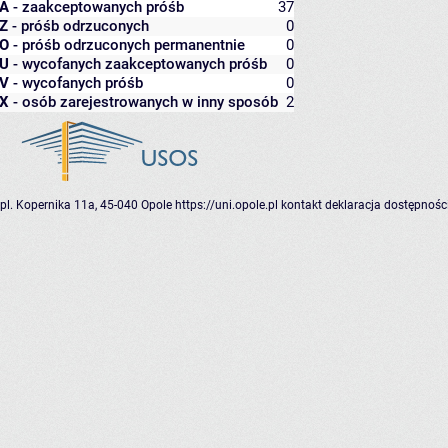
A
- zaakceptowanych próśb
37
Z
- próśb odrzuconych
0
O
- próśb odrzuconych permanentnie
0
U
- wycofanych zaakceptowanych próśb
0
V
- wycofanych próśb
0
X
- osób zarejestrowanych w inny sposób
2
pl. Kopernika 11a, 45-040 Opole
https://uni.opole.pl
kontakt
deklaracja dostępnośc