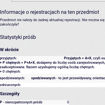
Informacje o rejestracjach na ten przedmiot
Przedmiot nie należy do żadnej aktualnej rejestracji. Nie można s
zakończyła?
Statystyki próśb
W skrócie
przyjętych:
Przyjętych = A+X
, czyli 
+ P chętnych = P+A+X
, dodajemy do liczby osób zarejestrowanych, 
zaakceptowane. Razem uzyskujemy ogólną liczbę chętnych.
+ 0 chętnych:
spodziewanych:
spodziewanych
- to jest przewidywany, orienta
odrzuconych:
Szczegóły
P
- nierozpatrzonych próśb
0