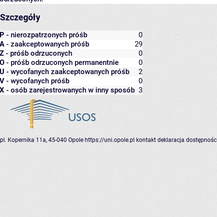
Szczegóły
P
- nierozpatrzonych próśb
0
A
- zaakceptowanych próśb
29
Z
- próśb odrzuconych
0
O
- próśb odrzuconych permanentnie
0
U
- wycofanych zaakceptowanych próśb
2
V
- wycofanych próśb
0
X
- osób zarejestrowanych w inny sposób
3
pl. Kopernika 11a, 45-040 Opole
https://uni.opole.pl
kontakt
deklaracja dostępnośc