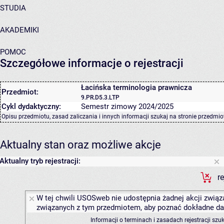
STUDIA
AKADEMIKI
POMOC
Szczegółowe informacje o rejestracji
Łacińska terminologia prawnicza
Przedmiot:
9.PR.D5.3.LTP
Cykl dydaktyczny:
Semestr zimowy 2024/2025
Opisu przedmiotu, zasad zaliczania i innych informacji szukaj na
stronie przedmio
Aktualny stan oraz możliwe akcje
Aktualny tryb rejestracji:
r
W tej chwili USOSweb nie udostępnia żadnej akcji związa
związanych z tym przedmiotem, aby poznać dokładne daty
Informacji o terminach i zasadach rejestracji sz