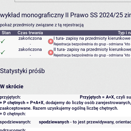
wykład monograficzny II Prawo SS 2024/25 zi
pokaż przedmioty związane z tą rejestracją
Stan
Czas trwania
Typ i 
zakończona
I tura- zapisy na przedmioty kierunkowe
-
Rejestracja bezpośrednia do grup - odmiana "kto
zakończona
II tura- zapisy na przedmioty kierunkow
-
Rejestracja bezpośrednia do grup - odmiana "kto
Statystyki próśb
W skrócie
przyjętych:
Przyjętych = A+X
, czyli 
+ P chętnych = P+A+X
, dodajemy do liczby osób zarejestrowanych, 
zaakceptowane. Razem uzyskujemy ogólną liczbę chętnych.
+ 0 chętnych:
spodziewanych:
spodziewanych
- to jest przewidywany, orienta
odrzuconych: