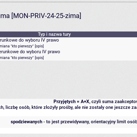
ima [MON-PRIV-24-25-zima]
Typ i nazwa tury
kierunkowe do wyboru IV prawo
miana "kto pierwszy"
[
opis
]
kierunkowe do wyboru IV prawo
miana "kto pierwszy"
[
opis
]
Przyjętych = A+X
, czyli suma zaakcept
h, liczbę osób, które złożyły prośby, ale nie zostały one jeszcze
spodziewanych
- to jest przewidywany, orientacyjny limit osó