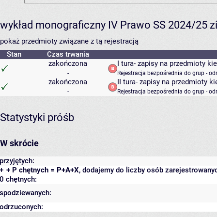
wykład monograficzny IV Prawo SS 2024/25 z
pokaż przedmioty związane z tą rejestracją
Stan
Czas trwania
zakończona
I tura- zapisy na przedmioty 
-
Rejestracja bezpośrednia do grup - od
zakończona
II tura- zapisy na przedmioty 
-
Rejestracja bezpośrednia do grup - od
Statystyki próśb
W skrócie
przyjętych:
+
+ P chętnych = P+A+X
, dodajemy do liczby osób zarejestrowanyc
0 chętnych:
spodziewanych:
odrzuconych: