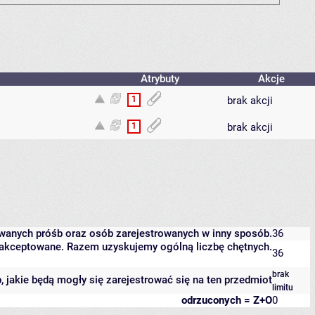
Atrybuty
Akcje
1
brak akcji
1
brak akcji
owanych próśb oraz osób zarejestrowanych w inny sposób.
36
 zaakceptowane. Razem uzyskujemy ogólną liczbę chętnych.
36
brak
b, jakie będą mogły się zarejestrować się na ten przedmiot
limitu
odrzuconych = Z+O
0