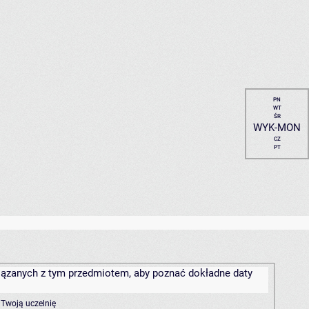
PN
WT
ŚR
WYK-MON
CZ
PT
związanych z tym przedmiotem, aby poznać dokładne daty
 Twoją uczelnię