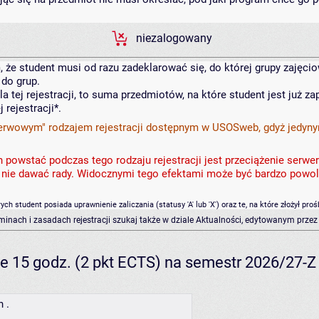
niezalogowany
, że student musi od razu zadeklarować się, do której grupy zajęcio
 do grup.
 tej rejestracji, to suma przedmiotów, na które student jest już zap
rejestracji*.
j "nerwowym" rodzajem rejestracji dostępnym w USOSweb, gdyż jedyn
wstać podczas tego rodzaju rejestracji jest przeciążenie serwer
e nie dawać rady. Widocznymi tego efektami może być bardzo powo
h student posiada uprawnienie zaliczania (statusy 'A' lub 'X') oraz te, na które złożył prośb
rminach i zasadach rejestracji szukaj także w dziale Aktualności, edytowanym przez
ne 15 godz. (2 pkt ECTS) na semestr 2026/27-
 .