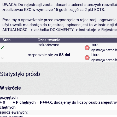
UWAGA: Do rejestracji zostali dodani studenci starszych rocznikó
zrealizować KZO w wymiarze 15 godz. zajęć za 2 pkt ECTS.
Prosimy o sprawdzenie przed rozpoczęciem rejestracji logowani
użytkownik ma dostęp do rejestracji opisane jest to w instrukcj
AKTUALNOŚCI -> zakładka DOKUMENTY -> instrukcje -> Rejestracj
Stan
Czas trwania
zakończona
I tura
-
Rejestracja bezpoś
rozpocznie się za
53 dni
II tura
-
Rejestracja bezpoś
Statystyki próśb
W skrócie
przyjętych:
+ 0
+ P chętnych = P+A+X
, dodajemy do liczby osób zarejestro
chętnych:
spodziewanych: