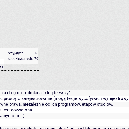
przyjętych:
16
spodziewanych:
70
tu
.
nia do grup - odmiana "kto pierwszy"
 prośby o zarejestrowanie (mogą też je wycofywać i wyrejestrowy
ówne prawa, niezależnie od ich programów/etapów studiów.
e jest dozwolona.
wanych/limit)
ując się na przedmiot nie musi określać, pod jaki program chce go