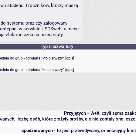
w i studenci I roczników, którzy muszą
a do systemu oraz czy zalogowany
i dostępnej w serwisie USOSweb -> menu
a elektroniczna na przedmioty.
Typ i nazwa tury
rednia do grup - odmiana "kto pierwszy"
[
opis
]
rednia do grup - odmiana "kto pierwszy"
[
opis
]
Przyjętych = A+X
, czyli suma zaa
wanych, liczbę osób, które złożyły prośby, ale nie zostały one j
spodziewanych
- to jest przewidywany, orientacyjny lim