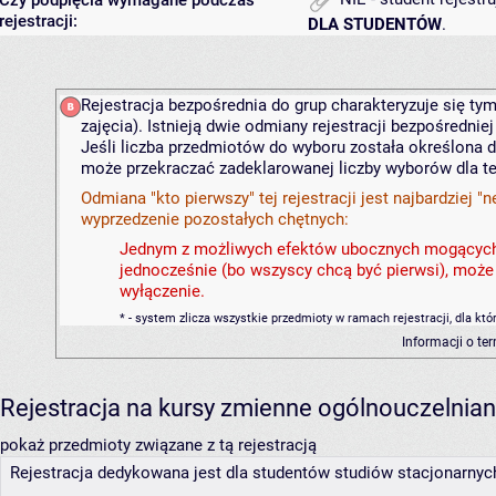
Czy podpięcia wymagane podczas
rejestracji:
DLA STUDENTÓW
.
Rejestracja bezpośrednia do grup charakteryzuje się tym
zajęcia). Istnieją dwie odmiany rejestracji bezpośredniej
Jeśli liczba przedmiotów do wyboru została określona dla
może przekraczać zadeklarowanej liczby wyborów dla tej 
Odmiana "kto pierwszy" tej rejestracji jest najbardzie
wyprzedzenie pozostałych chętnych:
Jednym z możliwych efektów ubocznych mogących po
jednocześnie (bo wszyscy chcą być pierwsi), moż
wyłączenie.
* - system zlicza wszystkie przedmioty w ramach rejestracji, dla któryc
Informacji o te
Rejestracja na kursy zmienne ogólnouczelnia
pokaż przedmioty związane z tą rejestracją
Rejestracja dedykowana jest dla studentów studiów stacjonarnych