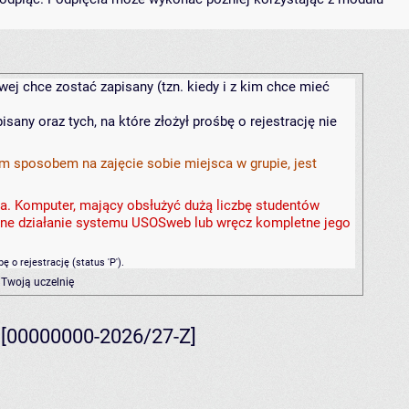
wej chce zostać zapisany (tzn. kiedy i z kim chce mieć
isany oraz tych, na które złożył prośbę o rejestrację nie
ym sposobem na zajęcie sobie miejsca w grupie, jest
a. Komputer, mający obsłużyć dużą liczbę studentów
lne działanie systemu USOSweb lub wręcz kompletne jego
ę o rejestrację (status 'P').
 Twoją uczelnię
Z [00000000-2026/27-Z]