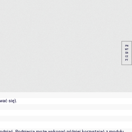
PN
WT
ŚR
CZ
PT
wać się).
 podpiąć. Podpięcia może wykonać później korzystająć z modułu