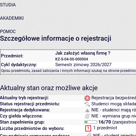
STUDIA
AKADEMIKI
POMOC
Szczegółowe informacje o rejestracji
Jak założyć własną firmę ?
Przedmiot:
KZ-S-04-00-000004
Cykl dydaktyczny:
Semestr zimowy 2026/2027
Opisu przedmiotu, zasad zaliczania i innych informacji szukaj na
stronie przedmio
Aktualny stan oraz możliwe akcje
Aktualny tryb rejestracji:
Rejestracja bezpośred
Status rejestracji przedmiotu:
Studenci mogą składać
Rejestracja dedykowana:
NIE - studenci mają r
Czy giełda włączona:
NIE - wymiana grup ni
Stan zapełnienia grup:
16/70
(zarejestro
1 przedmiot
Liczba przedmiotów do wyboru:
1
NIE - student rejestr