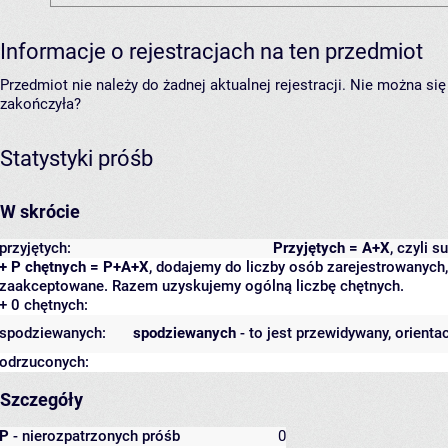
Informacje o rejestracjach na ten przedmiot
Przedmiot nie należy do żadnej aktualnej rejestracji. Nie można s
zakończyła?
Statystyki próśb
W skrócie
przyjętych:
Przyjętych = A+X
, czyli 
+ P chętnych = P+A+X
, dodajemy do liczby osób zarejestrowanych, 
zaakceptowane. Razem uzyskujemy ogólną liczbę chętnych.
+ 0 chętnych:
spodziewanych:
spodziewanych
- to jest przewidywany, orienta
odrzuconych:
Szczegóły
P
- nierozpatrzonych próśb
0