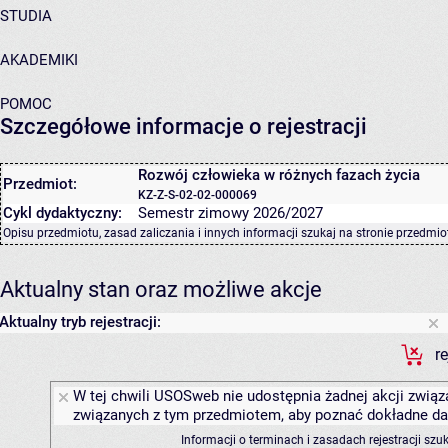
STUDIA
AKADEMIKI
POMOC
Szczegółowe informacje o rejestracji
Rozwój człowieka w różnych fazach życia
Przedmiot:
KZ-Z-S-02-02-000069
Cykl dydaktyczny:
Semestr zimowy 2026/2027
Opisu przedmiotu, zasad zaliczania i innych informacji szukaj na
stronie przedmio
Aktualny stan oraz możliwe akcje
Aktualny tryb rejestracji:
r
W tej chwili USOSweb nie udostępnia żadnej akcji związa
związanych z tym przedmiotem, aby poznać dokładne daty
Informacji o terminach i zasadach rejestracji sz