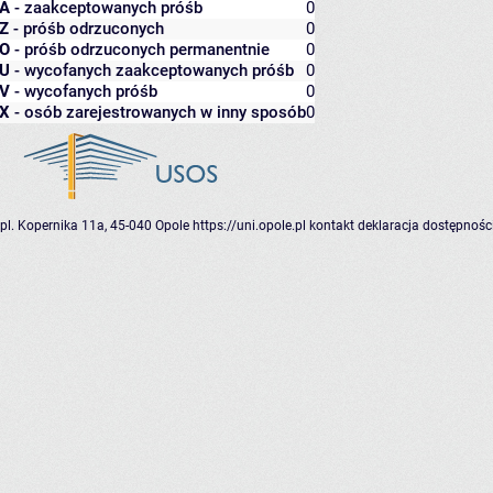
A
- zaakceptowanych próśb
0
Z
- próśb odrzuconych
0
O
- próśb odrzuconych permanentnie
0
U
- wycofanych zaakceptowanych próśb
0
V
- wycofanych próśb
0
X
- osób zarejestrowanych w inny sposób
0
pl. Kopernika 11a, 45-040 Opole
https://uni.opole.pl
kontakt
deklaracja dostępnośc