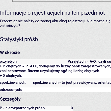
Informacje o rejestracjach na ten przedmiot
Przedmiot nie należy do żadnej aktualnej rejestracji. Nie można s
zakończyła?
Statystyki próśb
W skrócie
przyjętych:
Przyjętych = A+X
, czyli 
+ P chętnych = P+A+X
, dodajemy do liczby osób zarejestrowanych, 
zaakceptowane. Razem uzyskujemy ogólną liczbę chętnych.
+ 0 chętnych:
spodziewanych:
spodziewanych
- to jest przewidywany, orienta
odrzuconych:
Szczegóły
P
- nierozpatrzonych próśb
0