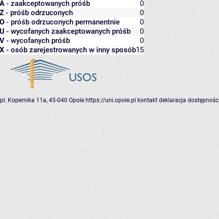
A
- zaakceptowanych próśb
0
Z
- próśb odrzuconych
0
O
- próśb odrzuconych permanentnie
0
U
- wycofanych zaakceptowanych próśb
0
V
- wycofanych próśb
0
X
- osób zarejestrowanych w inny sposób
15
pl. Kopernika 11a, 45-040 Opole
https://uni.opole.pl
kontakt
deklaracja dostępnośc