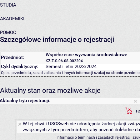
STUDIA
AKADEMIKI
POMOC
Szczegółowe informacje o rejestracji
Współczesne wyzwania środowiskowe
Przedmiot:
KZ-Z-S-06-08-002204
Cykl dydaktyczny:
Semestr letni 2023/2024
Opisu przedmiotu, zasad zaliczania i innych informacji szukaj na
stronie przedmio
Aktualny stan oraz możliwe akcje
Aktualny tryb rejestracji:
r
W tej chwili USOSweb nie udostępnia żadnej akcji związa
związanych z tym przedmiotem, aby poznać dokładne daty
Informacji o terminach i zasadach rejestracji sz