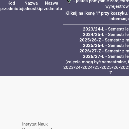
- jesteś pomyślnie zarejestr
Kod
Nazwa
Nazwa
wyrejestrow
przedmiotu
jednostki
przedmiotu
Kliknij na ikonę "i" przy koszyk
informacje
2023/24-L
- Semestr l
2024/25-L
- Semestr l
2025/26-Z
- Semestr zi
2025/26-L
- Semestr l
2026/27-Z
- Semestr zi
2026/27-L
- Semestr l
(zajęcia mogą być semestralne, 
2023/24-
2024/25-
2025/26-
202
L
L
Z
Instytut Nauk