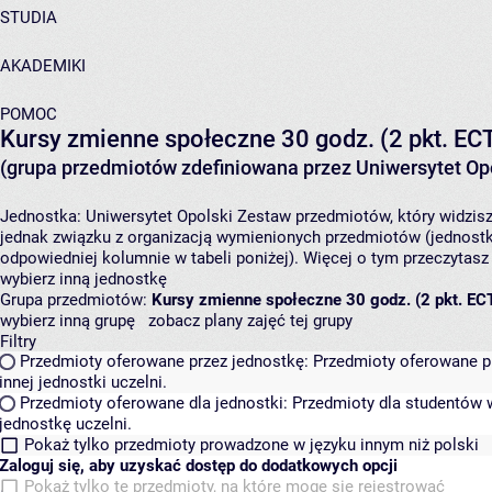
STUDIA
AKADEMIKI
POMOC
Kursy zmienne społeczne 30 godz. (2 pkt. EC
(grupa przedmiotów zdefiniowana przez Uniwersytet Opo
Jednostka:
Uniwersytet Opolski
Zestaw przedmiotów, który widzisz
jednak związku z organizacją wymienionych przedmiotów (jednostk
odpowiedniej kolumnie w tabeli poniżej). Więcej o tym przeczytas
wybierz inną jednostkę
Grupa przedmiotów:
Kursy zmienne społeczne 30 godz. (2 pkt. EC
wybierz inną grupę
zobacz plany zajęć tej grupy
Filtry
Przedmioty oferowane przez jednostkę:
Przedmioty oferowane pr
innej jednostki uczelni.
Przedmioty oferowane dla jednostki:
Przedmioty dla studentów w
jednostkę uczelni.
Pokaż tylko przedmioty prowadzone w języku innym niż polski
Zaloguj się, aby uzyskać dostęp do dodatkowych opcji
Pokaż tylko te przedmioty, na które mogę się rejestrować