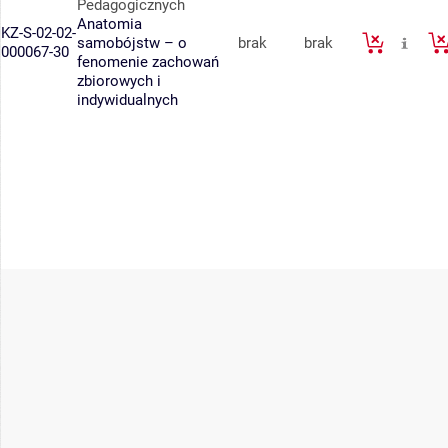
Pedagogicznych
Anatomia
KZ-S-02-02-
samobójstw – o
brak
brak
000067-30
fenomenie zachowań
zbiorowych i
indywidualnych