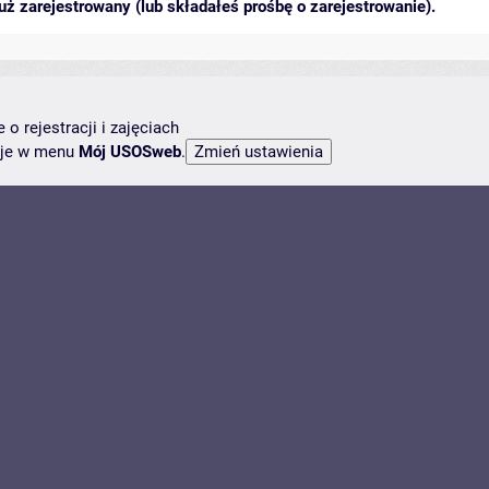
ż zarejestrowany (lub składałeś prośbę o zarejestrowanie).
o rejestracji i zajęciach
ncje w menu
Mój USOSweb
.