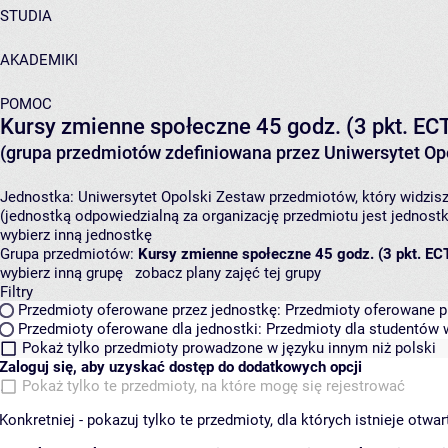
STUDIA
AKADEMIKI
POMOC
Kursy zmienne społeczne 45 godz. (3 pkt. EC
(grupa przedmiotów zdefiniowana przez Uniwersytet Opo
Jednostka:
Uniwersytet Opolski
Zestaw przedmiotów, który widzisz
(jednostką odpowiedzialną za organizację przedmiotu jest jednost
wybierz inną jednostkę
Grupa przedmiotów:
Kursy zmienne społeczne 45 godz. (3 pkt. EC
wybierz inną grupę
zobacz plany zajęć tej grupy
Filtry
Przedmioty oferowane przez jednostkę:
Przedmioty oferowane pr
Przedmioty oferowane dla jednostki:
Przedmioty dla studentów w
Pokaż tylko przedmioty prowadzone w języku innym niż polski
Zaloguj się, aby uzyskać dostęp do dodatkowych opcji
Pokaż tylko te przedmioty, na które mogę się rejestrować
Konkretniej - pokazuj tylko te przedmioty, dla których istnieje otw