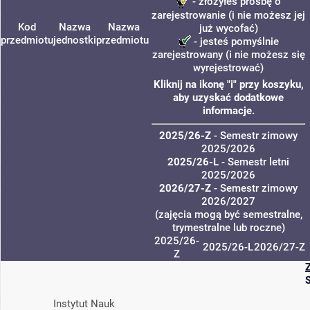
- złożyłeś prośbę o
zarejestrowanie (i nie możesz jej
Kod
Nazwa
Nazwa
już wycofać)
przedmiotu
jednostki
przedmiotu
- jesteś pomyślnie
zarejestrowany (i nie możesz się
wyrejestrować)
Kliknij na ikonę "i" przy koszyku,
aby uzyskać dodatkowe
informacje.
2025/26-Z
- Semestr zimowy
2025/2026
2025/26-L
- Semestr letni
2025/2026
2026/27-Z
- Semestr zimowy
2026/2027
(zajęcia mogą być semestralne,
trymestralne lub roczne)
2025/26-
2025/26-L
2026/27-Z
Z
Instytut Nauk