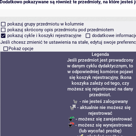
Dodatkowo pokazywane są również te przedmioty, na które jesteś ju
pokazuj grupy przedmiotu w kolumnie
pokazuj skrócony opis przedmiotu pod przedmiotem
pokazuj cykle i koszyki rejestracyjne
dodatkowe informacje 
Jeśli chcesz zmienić te ustawienia na stałe, edytuj swoje prefere
Pokaż opcje
Legenda
Jeśli przedmiot jest prowadzony
w danym cyklu dydaktycznym, to
w odpowiedniej komórce pojawi
się koszyk rejestracyjny. Ikona
koszyka zależy od tego, czy
możesz się rejestrować na dany
przedmiot.
- nie jesteś zalogowany
- aktualnie nie możesz się
rejestrować
- możesz się zarejestrować
- możesz się wyrejestrować
(lub wycofać prośbę)