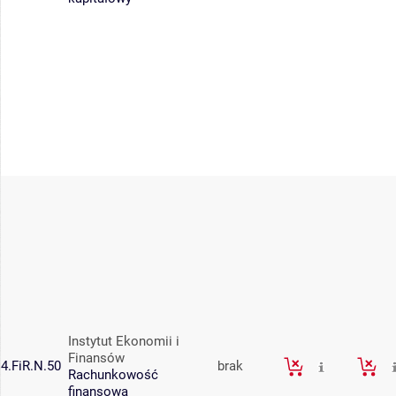
Instytut Ekonomii i
Finansów
4.FiR.N.50
brak
Rachunkowość
finansowa