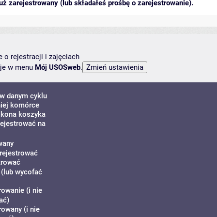
ż zarejestrowany (lub składałeś prośbę o zarejestrowanie).
o rejestracji i zajęciach
ncje w menu
Mój USOSweb
.
 w danym cyklu
iej komórce
 Ikona koszyka
rejestrować na
wany
 rejestrować
trować
 (lub wycofać
owanie (i nie
ać)
rowany (i nie