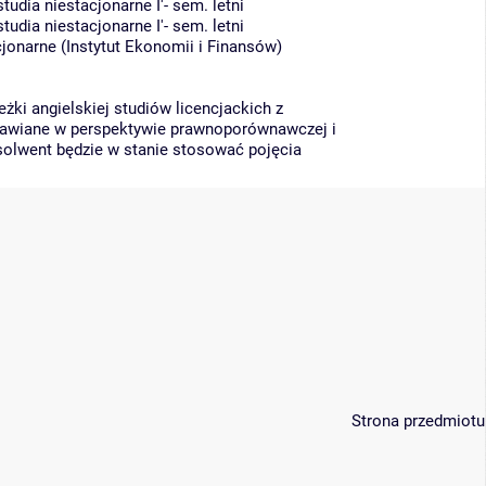
dia niestacjonarne I'- sem. letni
dia niestacjonarne I'- sem. letni
cjonarne
(
Instytut Ekonomii i Finansów
)
ki angielskiej studiów licencjackich z
mawiane w perspektywie prawnoporównawczej i
olwent będzie w stanie stosować pojęcia
Strona przedmiotu