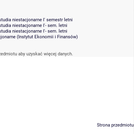
udia niestacjonarne I' semestr letni
dia niestacjonarne I'- sem. letni
dia niestacjonarne I'- sem. letni
cjonarne
(
Instytut Ekonomii i Finansów
)
zedmiotu aby uzyskać więcej danych.
Strona przedmiotu