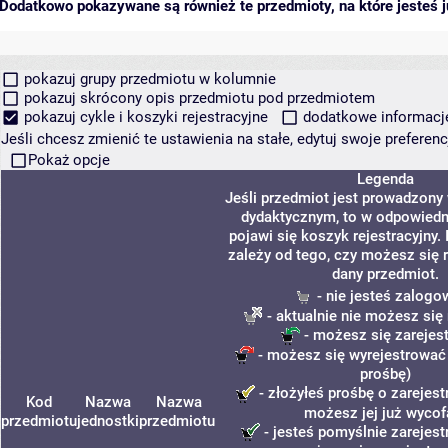
Dodatkowo pokazywane są również te przedmioty, na które jesteś ju
pokazuj grupy przedmiotu w kolumnie
pokazuj skrócony opis przedmiotu pod przedmiotem
pokazuj cykle i koszyki rejestracyjne
dodatkowe informacje 
Jeśli chcesz zmienić te ustawienia na stałe, edytuj swoje prefere
Pokaż opcje
Legenda
Jeśli przedmiot jest prowadzony
dydaktycznym, to w odpowiedn
pojawi się koszyk rejestracyjny.
zależy od tego, czy możesz się 
dany przedmiot.
- nie jesteś zalogo
- aktualnie nie możesz się
- możesz się zarejes
- możesz się wyrejestrować
prośbę)
- złożyłeś prośbę o zarejestr
Kod
Nazwa
Nazwa
możesz jej już wycof
przedmiotu
jednostki
przedmiotu
- jesteś pomyślnie zarejest