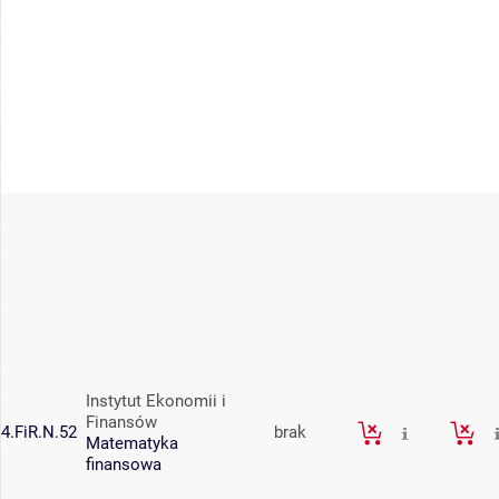
Instytut Ekonomii i
Finansów
4.FiR.N.52
brak
Matematyka
finansowa