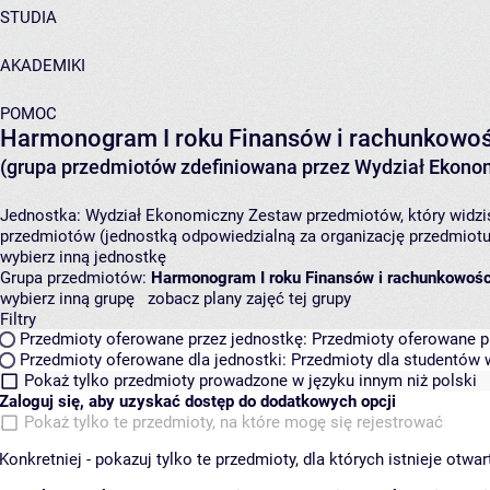
STUDIA
AKADEMIKI
POMOC
Harmonogram I roku Finansów i rachunkowości 
(grupa przedmiotów zdefiniowana przez Wydział Ekono
Jednostka:
Wydział Ekonomiczny
Zestaw przedmiotów, który widzis
przedmiotów (jednostką odpowiedzialną za organizację przedmiotu
wybierz inną jednostkę
Grupa przedmiotów:
Harmonogram I roku Finansów i rachunkowości -
wybierz inną grupę
zobacz plany zajęć tej grupy
Filtry
Przedmioty oferowane przez jednostkę:
Przedmioty oferowane pr
Przedmioty oferowane dla jednostki:
Przedmioty dla studentów w
Pokaż tylko przedmioty prowadzone w języku innym niż polski
Zaloguj się, aby uzyskać dostęp do dodatkowych opcji
Pokaż tylko te przedmioty, na które mogę się rejestrować
Konkretniej - pokazuj tylko te przedmioty, dla których istnieje otw