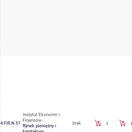
Instytut Ekonomii i
Finansów
4.FiR.N.51
brak
Rynek pieniężny i
kapitałowy