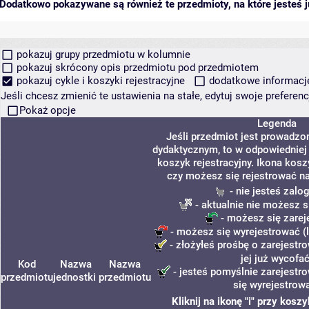
Dodatkowo pokazywane są również te przedmioty, na które jesteś ju
pokazuj grupy przedmiotu w kolumnie
pokazuj skrócony opis przedmiotu pod przedmiotem
pokazuj cykle i koszyki rejestracyjne
dodatkowe informacje 
Jeśli chcesz zmienić te ustawienia na stałe, edytuj swoje prefere
Pokaż opcje
Legenda
Jeśli przedmiot jest prowadzo
dydaktycznym, to w odpowiedniej
koszyk rejestracyjny. Ikona kosz
czy możesz się rejestrować na
- nie jesteś zal
- aktualnie nie możesz s
- możesz się zarej
- możesz się wyrejestrować (
- złożyłeś prośbę o zarejestr
jej już wycofać
Kod
Nazwa
Nazwa
- jesteś pomyślnie zarejestr
przedmiotu
jednostki
przedmiotu
się wyrejestrow
Kliknij na ikonę "i" przy kosz