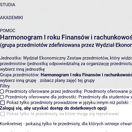
STUDIA
AKADEMIKI
POMOC
Harmonogram I roku Finansów i rachunkowości
(grupa przedmiotów zdefiniowana przez Wydział Ekono
Jednostka:
Wydział Ekonomiczny
Zestaw przedmiotów, który widzis
przedmiotów (jednostką odpowiedzialną za organizację przedmiotu
wybierz inną jednostkę
Grupa przedmiotów:
Harmonogram I roku Finansów i rachunkowości
wybierz inną grupę
zobacz plany zajęć tej grupy
Filtry
Przedmioty oferowane przez jednostkę:
Przedmioty oferowane pr
Przedmioty oferowane dla jednostki:
Przedmioty dla studentów w
Pokaż tylko przedmioty prowadzone w języku innym niż polski
Zaloguj się, aby uzyskać dostęp do dodatkowych opcji
Pokaż tylko te przedmioty, na które mogę się rejestrować
Konkretniej - pokazuj tylko te przedmioty, dla których istnieje otw