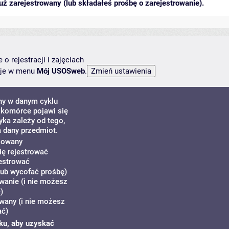
ż zarejestrowany (lub składałeś prośbę o zarejestrowanie).
o rejestracji i zajęciach
ncje w menu
Mój USOSweb
.
ny w danym cyklu
 komórce pojawi się
yka zależy od tego,
 dany przedmiot.
ogowany
ię rejestrować
estrować
lub wycofać prośbę)
owanie (i nie możesz
)
owany (i nie możesz
ać)
yku, aby uzyskać