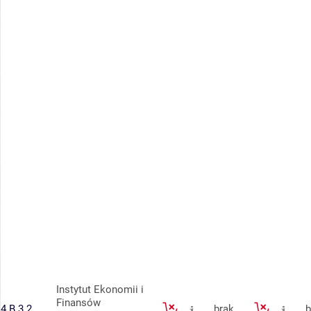
Instytut Ekonomii i
Finansów
4.B.3.2
brak
b