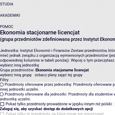
STUDIA
AKADEMIKI
POMOC
Ekonomia stacjonarne licencjat
(grupa przedmiotów zdefiniowana przez Instytut Ekonom
Jednostka:
Instytut Ekonomii i Finansów
Zestaw przedmiotów, który
mieć jednak związku z organizacją wymienionych przedmiotów (jed
odpowiedniej kolumnie w tabeli poniżej). Więcej o tym przeczytas
wybierz inną jednostkę
Grupa przedmiotów:
Ekonomia stacjonarne licencjat
wybierz inną grupę
zobacz plany zajęć tej grupy
Filtry
Przedmioty oferowane przez jednostkę:
Przedmioty oferowane pr
innej jednostki uczelni.
Przedmioty oferowane dla jednostki:
Przedmioty dla studentów w
jednostkę uczelni.
Pokaż tylko przedmioty prowadzone w języku innym niż polski
Zaloguj się, aby uzyskać dostęp do dodatkowych opcji
Pokaż tylko te przedmioty, na które mogę się rejestrować