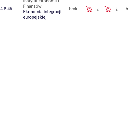
Instytut Ekonomii i
Finansów
4.B.46
brak
b
Ekonomia integracji
europejskiej