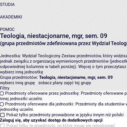
STUDIA
AKADEMIKI
POMOC
Teologia, niestacjonarne, mgr, sem. 09
(grupa przedmiotów zdefiniowana przez Wydział Teolog
Jednostka:
Wydział Teologiczny
Zestaw przedmiotów, który widzisz
jednak związku z organizacją wymienionych przedmiotów (jednostk
odpowiedniej kolumnie w tabeli poniżej). Więcej o tym przeczytas
wybierz inną jednostkę
Grupa przedmiotów:
Teologia, niestacjonarne, mgr, sem. 09
wybierz inną grupę
zobacz plany zajęć tej grupy
Filtry
Przedmioty oferowane przez jednostkę:
Przedmioty oferowane pr
innej jednostki uczelni.
Przedmioty oferowane dla jednostki:
Przedmioty dla studentów w
jednostkę uczelni.
Pokaż tylko przedmioty prowadzone w języku innym niż polski
Zaloguj się, aby uzyskać dostęp do dodatkowych opcji
Pokaż tylko te przedmioty, na które mogę się rejestrować