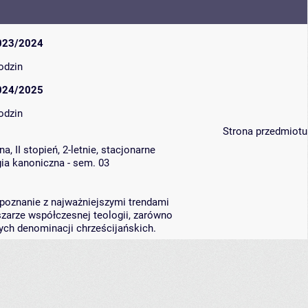
023/2024
odzin
024/2025
odzin
Strona przedmiotu
, II stopień, 2-letnie, stacjonarne
ia kanoniczna - sem. 03
apoznanie z najważniejszymi trendami
arze współczesnej teologii, zarówno
nnych denominacji chrześcijańskich.