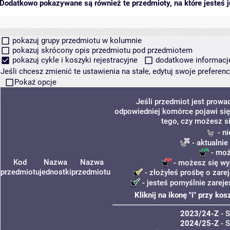
Dodatkowo pokazywane są również te przedmioty, na które jesteś ju
pokazuj grupy przedmiotu w kolumnie
pokazuj skrócony opis przedmiotu pod przedmiotem
pokazuj cykle i koszyki rejestracyjne
dodatkowe informacje 
Jeśli chcesz zmienić te ustawienia na stałe, edytuj swoje prefere
Pokaż opcje
Jeśli przedmiot jest prow
odpowiedniej komórce pojawi się 
tego, czy możesz si
- n
- aktualnie
- moż
Kod
Nazwa
Nazwa
- możesz się wyr
przedmiotu
jednostki
przedmiotu
- złożyłeś prośbę o zarej
- jesteś pomyślnie zareje
Kliknij na ikonę "i" przy k
2023/24-Z
- 
2024/25-Z
- 