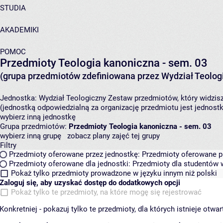
STUDIA
AKADEMIKI
POMOC
Przedmioty Teologia kanoniczna - sem. 03
(grupa przedmiotów zdefiniowana przez Wydział Teolog
Jednostka:
Wydział Teologiczny
Zestaw przedmiotów, który widzisz
(jednostką odpowiedzialną za organizację przedmiotu jest jednost
wybierz inną jednostkę
Grupa przedmiotów:
Przedmioty Teologia kanoniczna - sem. 03
wybierz inną grupę
zobacz plany zajęć tej grupy
Filtry
Przedmioty oferowane przez jednostkę:
Przedmioty oferowane pr
Przedmioty oferowane dla jednostki:
Przedmioty dla studentów w
Pokaż tylko przedmioty prowadzone w języku innym niż polski
Zaloguj się, aby uzyskać dostęp do dodatkowych opcji
Pokaż tylko te przedmioty, na które mogę się rejestrować
Konkretniej - pokazuj tylko te przedmioty, dla których istnieje otw