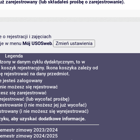
ż zarejestrowany (lub składałeś prośbę o zarejestrowanie).
o rejestracji i zajęciach
ncje w menu
Mój USOSweb
.
Legenda
adzony w danym cyklu dydaktycznym, to w
koszyk rejestracyjny. Ikona koszyka zależy od
ę rejestrować na dany przedmiot.
ie jesteś zalogowany
 nie możesz się rejestrować
esz się zarejestrować
ejestrować (lub wycofać prośbę)
estrowanie (i nie możesz jej już wycofać)
strowany (i nie możesz się wyrejestrować)
oszyku, aby uzyskać dodatkowe informacje.
Semestr zimowy 2023/2024
Semestr zimowy 2024/2025