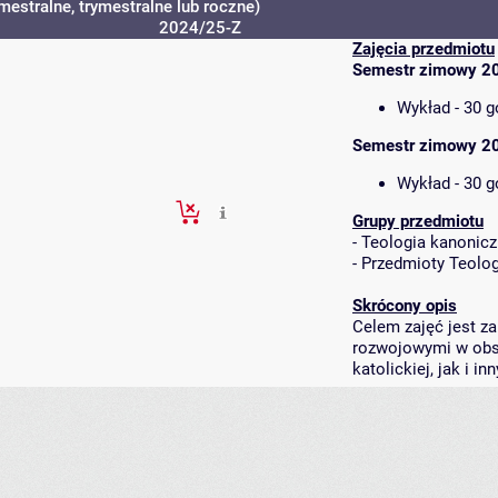
estralne, trymestralne lub roczne)
2024/25-Z
Zajęcia przedmiotu
Semestr zimowy 2
Wykład - 30 g
Semestr zimowy 2
Wykład - 30 g
Grupy przedmiotu
-
Teologia kanoniczna
-
Przedmioty Teolog
Skrócony opis
Celem zajęć jest z
rozwojowymi w obsz
katolickiej, jak i i