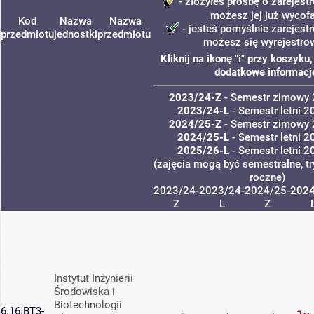
- złożyłeś prośbę o zarejestr
możesz jej już wycof
Kod
Nazwa
Nazwa
- jesteś pomyślnie zarejestr
przedmiotu
jednostki
przedmiotu
możesz się wyrejestro
Kliknij na ikonę "i" przy koszyku
dodatkowe informacj
2023/24-Z
- Semestr zimowy
2023/24-L
- Semestr letni 
2024/25-Z
- Semestr zimowy
2024/25-L
- Semestr letni 
2025/26-L
- Semestr letni 
(zajęcia mogą być semestralne, tr
roczne)
2023/24-
2023/24-
2024/25-
2024
Z
L
Z
Instytut Inżynierii
Środowiska i
Biotechnologii
6.16.BT3-