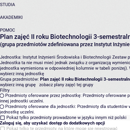
STUDIA
AKADEMIKI
POMOC
Plan zajęć II roku Biotechnologii 3-semestral
(grupa przedmiotów zdefiniowana przez Instytut Inżynier
Jednostka:
Instytut Inżynierii Środowiska i Biotechnologii
Zestaw p
Jednostka ta nie musi mieć jednak związku z organizacją wymieni
jednostka wymieniona w odpowiedniej kolumnie w tabeli poniżej).
wybierz inną jednostkę
Grupa przedmiotów:
Plan zajęć II roku Biotechnologii 3-semestraln
wybierz inną grupę
zobacz plany zajęć tej grupy
Filtry
Przedmioty oferowane przez jednostkę:
Przedmioty oferowane pr
innej jednostki uczelni.
Przedmioty oferowane dla jednostki:
Przedmioty dla studentów w
jednostkę uczelni.
Pokaż tylko przedmioty prowadzone w języku innym niż polski
Zaloguj się, aby uzyskać dostęp do dodatkowych opcji
Pokaż tylko te przedmioty, na które mogę się rejestrować