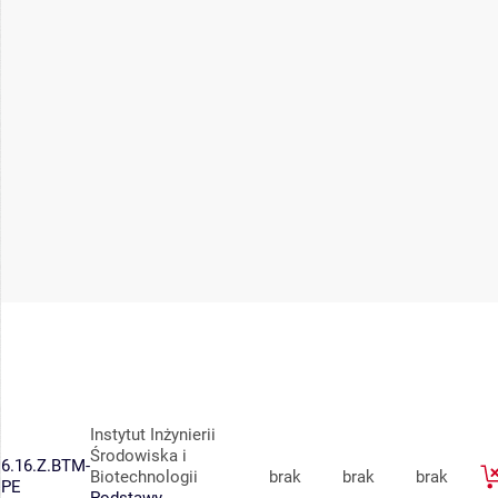
Instytut Inżynierii
Środowiska i
6.16.Z.BTM-
Biotechnologii
brak
brak
brak
PE