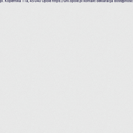
pl. Kopernika 11a, 45-040 Opole
https://uni.opole.pl
kontakt
deklaracja dostępnośc