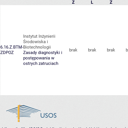
Z
L
Z
Instytut Inżynierii
Środowiska i
6.16.Z.BTM-
Biotechnologii
brak
brak
brak
b
ZDPOZ
Zasady diagnostyki i
postępowania w
ostrych zatruciach