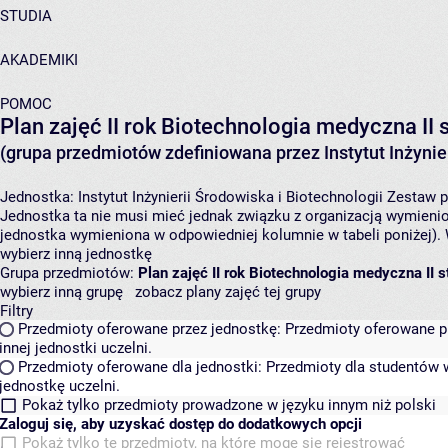
STUDIA
AKADEMIKI
POMOC
Plan zajęć II rok Biotechnologia medyczna II
(grupa przedmiotów zdefiniowana przez Instytut Inżynier
Jednostka:
Instytut Inżynierii Środowiska i Biotechnologii
Zestaw p
Jednostka ta nie musi mieć jednak związku z organizacją wymieni
jednostka wymieniona w odpowiedniej kolumnie w tabeli poniżej).
wybierz inną jednostkę
Grupa przedmiotów:
Plan zajęć II rok Biotechnologia medyczna II 
wybierz inną grupę
zobacz plany zajęć tej grupy
Filtry
Przedmioty oferowane przez jednostkę:
Przedmioty oferowane pr
innej jednostki uczelni.
Przedmioty oferowane dla jednostki:
Przedmioty dla studentów w
jednostkę uczelni.
Pokaż tylko przedmioty prowadzone w języku innym niż polski
Zaloguj się, aby uzyskać dostęp do dodatkowych opcji
Pokaż tylko te przedmioty, na które mogę się rejestrować