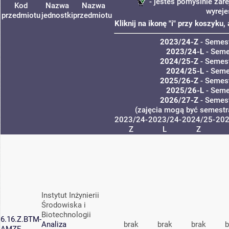
- jesteś pomyślnie zare
Kod
Nazwa
Nazwa
wyreje
przedmiotu
jednostki
przedmiotu
Kliknij na ikonę "i" przy koszyku
2023/24-Z
- Semes
2023/24-L
- Seme
2024/25-Z
- Semes
2024/25-L
- Seme
2025/26-Z
- Semes
2025/26-L
- Seme
2026/27-Z
- Semes
(zajęcia mogą być semestra
2023/24-
2023/24-
2024/25-
202
Z
L
Z
Instytut Inżynierii
Środowiska i
Biotechnologii
6.16.Z.BTM-
Analiza
brak
brak
brak
b