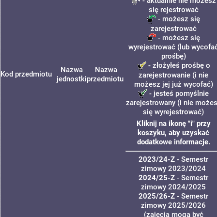
- aktualnie nie możesz
się rejestrować
- możesz się
zarejestrować
- możesz się
wyrejestrować (lub wycofa
prośbę)
- złożyłeś prośbę o
Nazwa
Nazwa
Kod przedmiotu
zarejestrowanie (i nie
jednostki
przedmiotu
możesz jej już wycofać)
- jesteś pomyślnie
zarejestrowany (i nie może
się wyrejestrować)
Kliknij na ikonę "i" przy
koszyku, aby uzyskać
dodatkowe informacje.
2023/24-Z
- Semestr
zimowy 2023/2024
2024/25-Z
- Semestr
zimowy 2024/2025
2025/26-Z
- Semestr
zimowy 2025/2026
(zajęcia mogą być