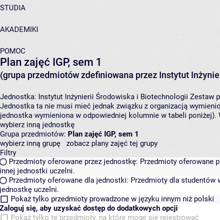
STUDIA
AKADEMIKI
POMOC
Plan zajęć IGP, sem 1
(grupa przedmiotów zdefiniowana przez Instytut Inżynier
Jednostka:
Instytut Inżynierii Środowiska i Biotechnologii
Zestaw p
Jednostka ta nie musi mieć jednak związku z organizacją wymieni
jednostka wymieniona w odpowiedniej kolumnie w tabeli poniżej).
wybierz inną jednostkę
Grupa przedmiotów:
Plan zajęć IGP, sem 1
wybierz inną grupę
zobacz plany zajęć tej grupy
Filtry
Przedmioty oferowane przez jednostkę:
Przedmioty oferowane pr
innej jednostki uczelni.
Przedmioty oferowane dla jednostki:
Przedmioty dla studentów w
jednostkę uczelni.
Pokaż tylko przedmioty prowadzone w języku innym niż polski
Zaloguj się, aby uzyskać dostęp do dodatkowych opcji
Pokaż tylko te przedmioty, na które mogę się rejestrować