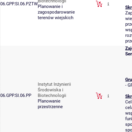
Biotechnologii
06.GPP.SI.06.PZTW
Planowanie i
Skr
zagospodarowanie
Zap
terenów wiejskich
wie
prz
wsp
roz
prz
Zaj
Sem
Gru
Instytut Inżynierii
-
GP
Środowiska i
06.GPP.SI.06.PP
Biotechnologii
Skr
Planowanie
Cel
przestrzenne
cel
wsp
fun
spo
spo