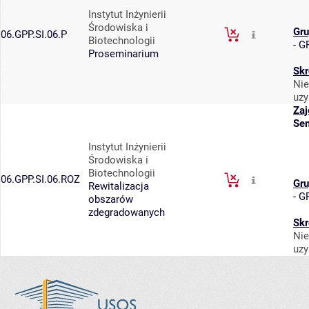
Instytut Inżynierii
Środowiska i
Gru
06.GPP.SI.06.P
Biotechnologii
-
GP
Proseminarium
Skr
Nie
uzy
Zaj
Sem
Instytut Inżynierii
Środowiska i
Biotechnologii
06.GPP.SI.06.ROZ
Gru
Rewitalizacja
-
GP
obszarów
zdegradowanych
Skr
Nie
uzy