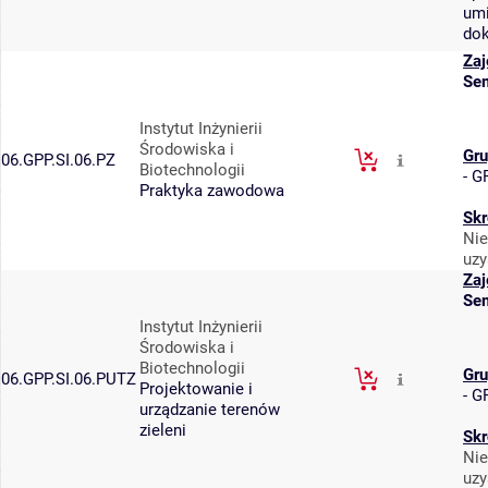
umi
dok
Zaj
Sem
Instytut Inżynierii
Środowiska i
Gru
06.GPP.SI.06.PZ
Biotechnologii
-
GP
Praktyka zawodowa
Skr
Nie
uzy
Zaj
Sem
Instytut Inżynierii
Środowiska i
Biotechnologii
Gru
06.GPP.SI.06.PUTZ
Projektowanie i
-
GP
urządzanie terenów
zieleni
Skr
Nie
uzy