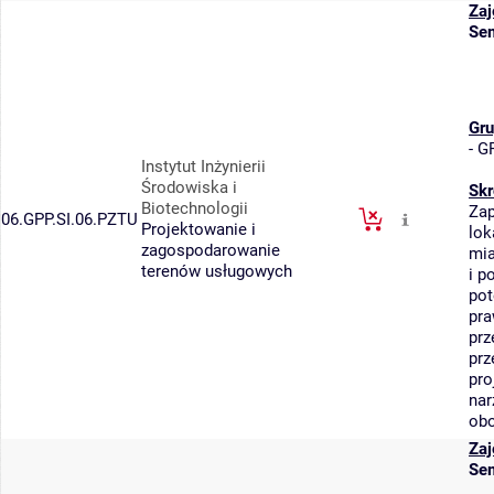
Zaj
Sem
Gru
-
GP
Instytut Inżynierii
Środowiska i
Skr
Biotechnologii
Zap
06.GPP.SI.06.PZTU
Projektowanie i
lok
zagospodarowanie
mia
terenów usługowych
i p
pot
pr
prz
prz
pro
nar
obo
Zaj
Sem