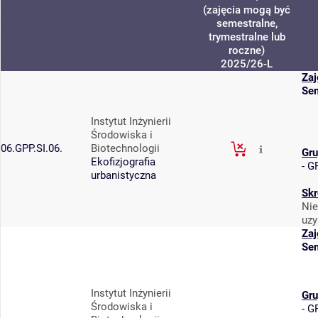
(zajęcia mogą być
semestralne,
trymestralne lub
roczne)
2025/26-L
Zaj
Sem
Instytut Inżynierii
Środowiska i
06.GPP.SI.06.
Biotechnologii
Gru
Ekofizjografia
-
GP
urbanistyczna
Skr
Nie
uzy
Zaj
Sem
Instytut Inżynierii
Gru
Środowiska i
-
GP