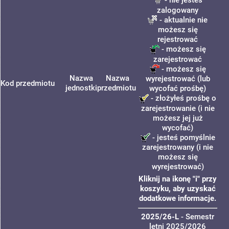
- nie jesteś
zalogowany
- aktualnie nie
możesz się
rejestrować
- możesz się
zarejestrować
- możesz się
Nazwa
Nazwa
wyrejestrować (lub
Kod przedmiotu
jednostki
przedmiotu
wycofać prośbę)
- złożyłeś prośbę o
zarejestrowanie (i nie
możesz jej już
wycofać)
- jesteś pomyślnie
zarejestrowany (i nie
możesz się
wyrejestrować)
Kliknij na ikonę "i" przy
koszyku, aby uzyskać
dodatkowe informacje.
2025/26-L
- Semestr
letni 2025/2026