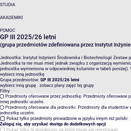
STUDIA
AKADEMIKI
POMOC
GP III 2025/26 letni
(grupa przedmiotów zdefiniowana przez Instytut Inżynier
Jednostka:
Instytut Inżynierii Środowiska i Biotechnologii
Zestaw p
Jednostka ta nie musi mieć jednak związku z organizacją wymieni
jednostka wymieniona w odpowiedniej kolumnie w tabeli poniżej).
wybierz inną jednostkę
Grupa przedmiotów:
GP III 2025/26 letni
wybierz inną grupę
zobacz plany zajęć tej grupy
Filtry
Przedmioty oferowane przez jednostkę:
Przedmioty oferowane pr
innej jednostki uczelni.
Przedmioty oferowane dla jednostki:
Przedmioty dla studentów w
jednostkę uczelni.
Pokaż tylko przedmioty prowadzone w języku innym niż polski
Zaloguj się, aby uzyskać dostęp do dodatkowych opcji
Pokaż tylko te przedmioty, na które mogę się rejestrować