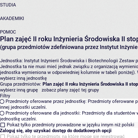
STUDIA
AKADEMIKI
POMOC
Plan zajęć II roku Inżynieria Środowiska II s
(grupa przedmiotów zdefiniowana przez Instytut Inżynier
Jednostka:
Instytut Inżynierii Środowiska i Biotechnologii
Zestaw p
Jednostka ta nie musi mieć jednak związku z organizacją wymieni
jednostka wymieniona w odpowiedniej kolumnie w tabeli poniżej).
wybierz inną jednostkę
Grupa przedmiotów:
Plan zajęć II roku Inżynieria Środowiska II s
wybierz inną grupę
zobacz plany zajęć tej grupy
Filtry
Przedmioty oferowane przez jednostkę:
Przedmioty oferowane pr
innej jednostki uczelni.
Przedmioty oferowane dla jednostki:
Przedmioty dla studentów w
jednostkę uczelni.
Pokaż tylko przedmioty prowadzone w języku innym niż polski
Zaloguj się, aby uzyskać dostęp do dodatkowych opcji
Pokaż tylko te przedmioty, na które mogę się rejestrować