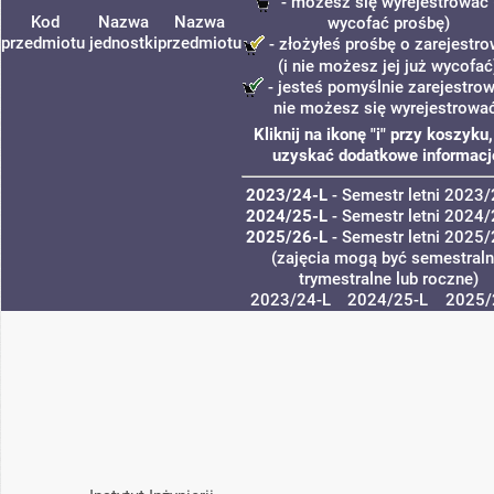
- możesz się wyrejestrować 
Kod
Nazwa
Nazwa
wycofać prośbę)
przedmiotu
jednostki
przedmiotu
- złożyłeś prośbę o zarejestr
(i nie możesz jej już wycofać
- jesteś pomyślnie zarejestrow
nie możesz się wyrejestrowa
Kliknij na ikonę "i" przy koszyku
uzyskać dodatkowe informacj
2023/24-L
- Semestr letni 2023
2024/25-L
- Semestr letni 2024
2025/26-L
- Semestr letni 2025
(zajęcia mogą być semestraln
trymestralne lub roczne)
2023/24-L
2024/25-L
2025/