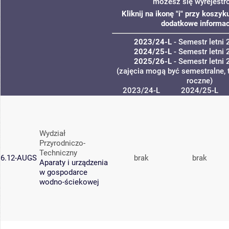
możesz się wyrejestr
Kliknij na ikonę "i" przy koszy
dodatkowe informac
2023/24-L
- Semestr letni
2024/25-L
- Semestr letni
2025/26-L
- Semestr letni
(zajęcia mogą być semestralne, 
roczne)
2023/24-L
2024/25-L
Wydział
Przyrodniczo-
Techniczny
6.12-AUGS
brak
brak
Aparaty i urządzenia
w gospodarce
wodno-ściekowej