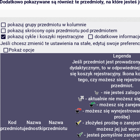
Dodatkowo pokazywane są również te przedmioty, na które jesteś ju
pokazuj grupy przedmiotu w kolumnie
pokazuj skrócony opis przedmiotu pod przedmiotem
pokazuj cykle i koszyki rejestracyjne
dodatkowe informacje 
Jeśli chcesz zmienić te ustawienia na stałe, edytuj swoje prefere
Pokaż opcje
Legenda
Jeśli przedmiot jest prowadzon
dydaktycznym, to w odpowiednie
się koszyk rejestracyjny. Ikona 
tego, czy możesz się rejestr
przedmiot.
- nie jesteś zalog
- aktualnie nie możesz si
- możesz się zareje
- możesz się wyrejestrować
prośbę)
Kod
Nazwa
Nazwa
- złożyłeś prośbę o zarejest
przedmiotu
jednostki
przedmiotu
możesz jej już wyco
- jesteś pomyślnie zarejest