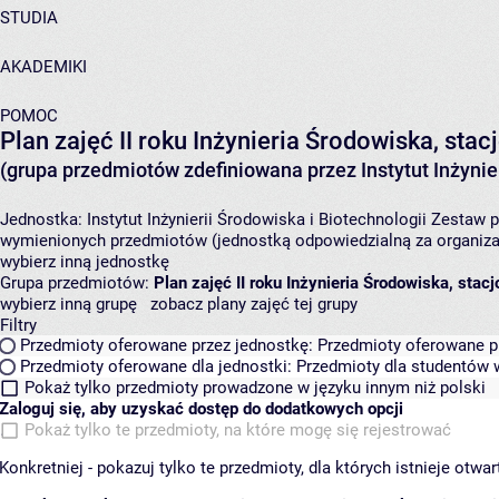
STUDIA
AKADEMIKI
POMOC
Plan zajęć II roku Inżynieria Środowiska, st
(grupa przedmiotów zdefiniowana przez Instytut Inżynier
Jednostka:
Instytut Inżynierii Środowiska i Biotechnologii
Zestaw p
wymienionych przedmiotów (jednostką odpowiedzialną za organizac
wybierz inną jednostkę
Grupa przedmiotów:
Plan zajęć II roku Inżynieria Środowiska, sta
wybierz inną grupę
zobacz plany zajęć tej grupy
Filtry
Przedmioty oferowane przez jednostkę:
Przedmioty oferowane pr
Przedmioty oferowane dla jednostki:
Przedmioty dla studentów w
Pokaż tylko przedmioty prowadzone w języku innym niż polski
Zaloguj się, aby uzyskać dostęp do dodatkowych opcji
Pokaż tylko te przedmioty, na które mogę się rejestrować
Konkretniej - pokazuj tylko te przedmioty, dla których istnieje otw