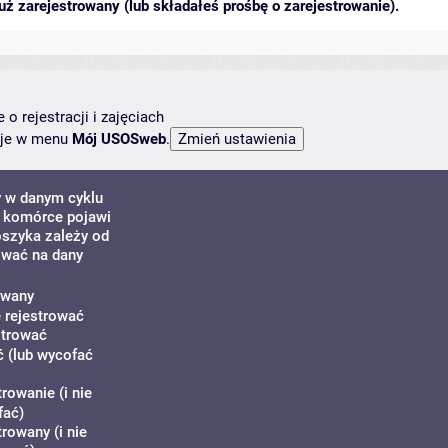
ż zarejestrowany (lub składałeś prośbę o zarejestrowanie).
o rejestracji i zajęciach
ncje w menu
Mój USOSweb
.
y w danym cyklu
j komórce pojawi
koszyka zależy od
ować na dany
owany
ę rejestrować
strować
 (lub wycofać
rowanie (i nie
fać)
rowany (i nie