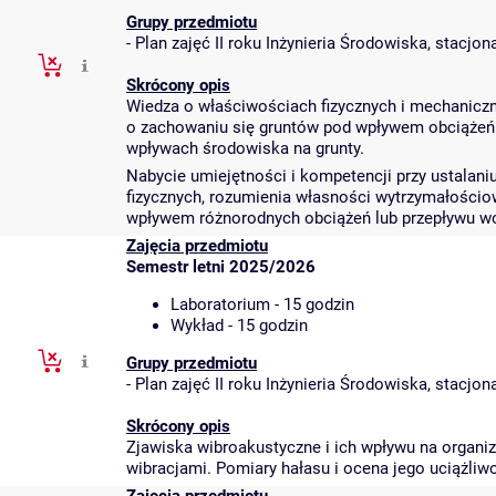
Grupy przedmiotu
-
Plan zajęć II roku Inżynieria Środowiska, stacjo
Skrócony opis
Wiedza o właściwościach fizycznych i mechaniczn
o zachowaniu się gruntów pod wpływem obciążeń i
wpływach środowiska na grunty.
Nabycie umiejętności i kompetencji przy ustalani
fizycznych, rozumienia własności wytrzymałości
wpływem różnorodnych obciążeń lub przepływu wo
Zajęcia przedmiotu
Semestr letni 2025/2026
Laboratorium - 15 godzin
Wykład - 15 godzin
Grupy przedmiotu
-
Plan zajęć II roku Inżynieria Środowiska, stacjo
Skrócony opis
Zjawiska wibroakustyczne i ich wpływu na organi
wibracjami. Pomiary hałasu i ocena jego uciążliwo