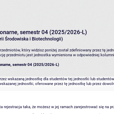
acjonarne, semestr 04 (2025/2026-L)
ii Środowiska i Biotechnologii)
rzedmiotów, który widzisz poniżej został zdefiniowany przez tę jed
ję przedmiotu jest jednostka wymieniona w odpowiedniej kolumnie
cjonarne, semestr 04 (2025/2026-L)
zez wskazaną jednostkę dla studentów tej jednostki lub studentów 
skazanej jednostki, oferowane przez tę jednostkę lub przez dowoln
arta rejestracja taka, że możesz w jej ramach zarejestrować się na p