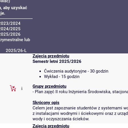
ować)
ku, aby uzyskać
je.
 2023/2024
 2024/2025
 2025/2026
trymestralne lub
2025/26-L
Zajęcia przedmiotu
Semestr letni 2025/2026
Ćwiczenia audytoryjne - 30 godzin
Wykład - 15 godzin
Grupy przedmiotu
-
Plan zajęć II roku Inżynieria Środowiska, stacjo
Skrócony opis
Celem jest zapoznanie studentów z systemami w
z instalacjami wodnymi i ściekowymi oraz z urząd
wody i oczyszczania ścieków.
Zajęcia przedmiotu