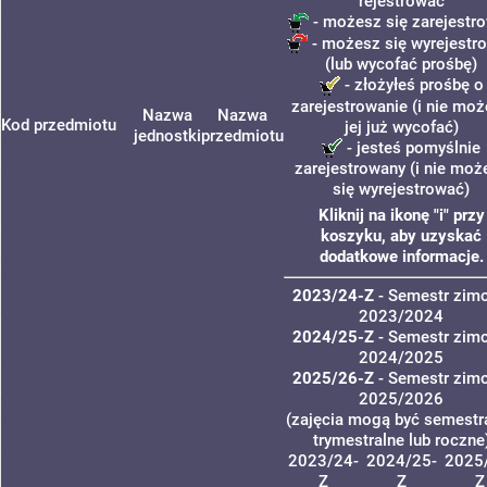
rejestrować
- możesz się zarejestr
- możesz się wyrejestr
(lub wycofać prośbę)
- złożyłeś prośbę o
zarejestrowanie (i nie mo
Nazwa
Nazwa
Kod przedmiotu
jej już wycofać)
jednostki
przedmiotu
- jesteś pomyślnie
zarejestrowany (i nie moż
się wyrejestrować)
Kliknij na ikonę "i" przy
koszyku, aby uzyskać
dodatkowe informacje.
2023/24-Z
- Semestr zim
2023/2024
2024/25-Z
- Semestr zim
2024/2025
2025/26-Z
- Semestr zim
2025/2026
(zajęcia mogą być semestra
trymestralne lub roczne
2023/24-
2024/25-
2025
Z
Z
Z