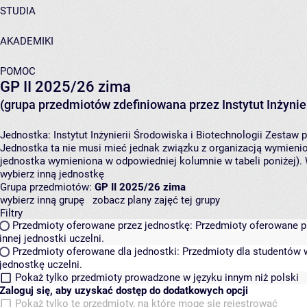
STUDIA
AKADEMIKI
POMOC
GP II 2025/26 zima
(grupa przedmiotów zdefiniowana przez Instytut Inżynier
Jednostka:
Instytut Inżynierii Środowiska i Biotechnologii
Zestaw p
Jednostka ta nie musi mieć jednak związku z organizacją wymieni
jednostka wymieniona w odpowiedniej kolumnie w tabeli poniżej).
wybierz inną jednostkę
Grupa przedmiotów:
GP II 2025/26 zima
wybierz inną grupę
zobacz plany zajęć tej grupy
Filtry
Przedmioty oferowane przez jednostkę:
Przedmioty oferowane pr
innej jednostki uczelni.
Przedmioty oferowane dla jednostki:
Przedmioty dla studentów w
jednostkę uczelni.
Pokaż tylko przedmioty prowadzone w języku innym niż polski
Zaloguj się, aby uzyskać dostęp do dodatkowych opcji
Pokaż tylko te przedmioty, na które mogę się rejestrować