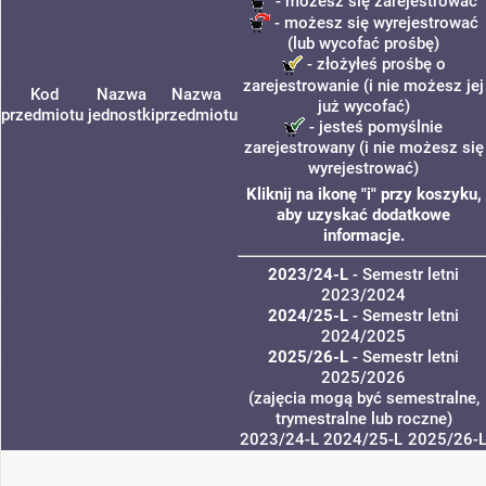
- możesz się zarejestrować
- możesz się wyrejestrować
(lub wycofać prośbę)
- złożyłeś prośbę o
zarejestrowanie (i nie możesz jej
Kod
Nazwa
Nazwa
już wycofać)
przedmiotu
jednostki
przedmiotu
- jesteś pomyślnie
zarejestrowany (i nie możesz się
wyrejestrować)
Kliknij na ikonę "i" przy koszyku,
aby uzyskać dodatkowe
informacje.
2023/24-L
- Semestr letni
2023/2024
2024/25-L
- Semestr letni
2024/2025
2025/26-L
- Semestr letni
2025/2026
(zajęcia mogą być semestralne,
trymestralne lub roczne)
2023/24-L
2024/25-L
2025/26-