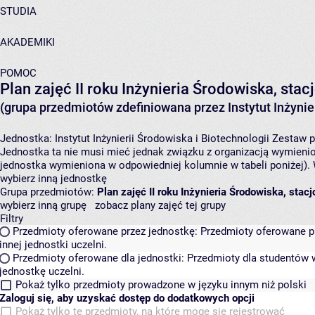
STUDIA
AKADEMIKI
POMOC
Plan zajęć II roku Inżynieria Środowiska, st
(grupa przedmiotów zdefiniowana przez Instytut Inżynier
Jednostka:
Instytut Inżynierii Środowiska i Biotechnologii
Zestaw p
Jednostka ta nie musi mieć jednak związku z organizacją wymieni
jednostka wymieniona w odpowiedniej kolumnie w tabeli poniżej).
wybierz inną jednostkę
Grupa przedmiotów:
Plan zajęć II roku Inżynieria Środowiska, sta
wybierz inną grupę
zobacz plany zajęć tej grupy
Filtry
Przedmioty oferowane przez jednostkę:
Przedmioty oferowane pr
innej jednostki uczelni.
Przedmioty oferowane dla jednostki:
Przedmioty dla studentów w
jednostkę uczelni.
Pokaż tylko przedmioty prowadzone w języku innym niż polski
Zaloguj się, aby uzyskać dostęp do dodatkowych opcji
Pokaż tylko te przedmioty, na które mogę się rejestrować