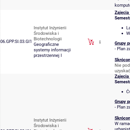
kompute
Zajęcia
Semest
Instytut Inżynierii
L
Środowiska i
W
Biotechnologii
06.GPP.SI.03.GI1
Grupy p
Geograficzne
-
Plan za
systemy informacji
przestrzennej I
Skrócon
Nie pod
uzyskać
Zajęcia
Semest
Ć
Grupy p
-
Plan za
Skrócon
Instytut Inżynierii
W ramac
Środowiska i
urbanis