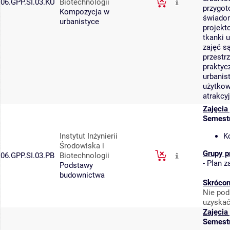
06.GPP.SI.03.KU
Biotechnologii
przygot
Kompozycja w
świadom
urbanistyce
projekt
tkanki 
zajęć s
przestr
praktyc
urbanis
użytkow
atrakcy
Zajęcia
Semest
Instytut Inżynierii
K
Środowiska i
Grupy p
06.GPP.SI.03.PB
Biotechnologii
-
Plan za
Podstawy
budownictwa
Skrócon
Nie pod
uzyskać
Zajęcia
Semest