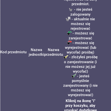
przedmiot.
- nie jesteś
zalogowany
- aktualnie nie
możesz się
rejestrować
- możesz się
zarejestrować
- możesz się
wyrejestrować (lub
Nazwa
Nazwa
Kod przedmiotu
wycofać prośbę)
jednostki
przedmiotu
- złożyłeś prośbę
o zarejestrowanie (i
nie możesz jej już
wycofać)
- jesteś
pomyślnie
zarejestrowany (i nie
możesz się
wyrejestrować)
Kliknij na ikonę "i"
przy koszyku, aby
uzyskać dodatkowe