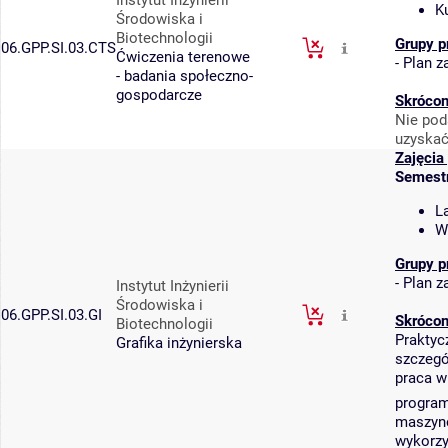
Instytut Inżynierii
K
Środowiska i
Biotechnologii
Grupy p
06.GPP.SI.03.CTS
Ćwiczenia terenowe
-
Plan za
- badania społeczno-
gospodarcze
Skrócon
Nie pod
uzyskać
Zajęcia
Semest
L
W
Grupy p
-
Plan za
Instytut Inżynierii
Środowiska i
06.GPP.SI.03.GI
Skrócon
Biotechnologii
Praktyc
Grafika inżynierska
szczegó
praca w
program
maszyno
wykorz