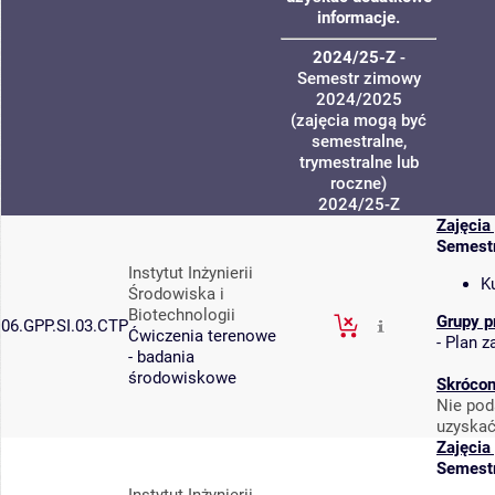
informacje.
2024/25-Z
-
Semestr zimowy
2024/2025
(zajęcia mogą być
semestralne,
trymestralne lub
roczne)
2024/25-Z
Zajęcia
Semest
Instytut Inżynierii
K
Środowiska i
Biotechnologii
Grupy p
06.GPP.SI.03.CTP
Ćwiczenia terenowe
-
Plan za
- badania
środowiskowe
Skrócon
Nie pod
uzyskać
Zajęcia
Semest