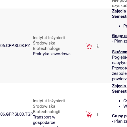
Nie pod
uzyskać
Zajęcia
Semest
P
Grupy p
Instytut Inżynierii
-
Plan za
Środowiska i
06.GPP.SI.03.PZ
Biotechnologii
Skrócon
Praktyka zawodowa
Pogłębi
nabytyc
Przygot
zespole
powierz
Zajęcia
Semest
Instytut Inżynierii
Ć
Środowiska i
W
Biotechnologii
06.GPP.SI.03.TGP
Grupy p
Transport w
-
Plan za
gospodarce