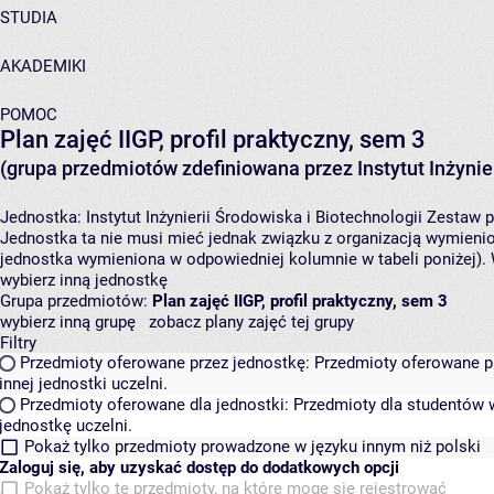
STUDIA
AKADEMIKI
POMOC
Plan zajęć IIGP, profil praktyczny, sem 3
(grupa przedmiotów zdefiniowana przez Instytut Inżynier
Jednostka:
Instytut Inżynierii Środowiska i Biotechnologii
Zestaw p
Jednostka ta nie musi mieć jednak związku z organizacją wymieni
jednostka wymieniona w odpowiedniej kolumnie w tabeli poniżej).
wybierz inną jednostkę
Grupa przedmiotów:
Plan zajęć IIGP, profil praktyczny, sem 3
wybierz inną grupę
zobacz plany zajęć tej grupy
Filtry
Przedmioty oferowane przez jednostkę:
Przedmioty oferowane pr
innej jednostki uczelni.
Przedmioty oferowane dla jednostki:
Przedmioty dla studentów w
jednostkę uczelni.
Pokaż tylko przedmioty prowadzone w języku innym niż polski
Zaloguj się, aby uzyskać dostęp do dodatkowych opcji
Pokaż tylko te przedmioty, na które mogę się rejestrować