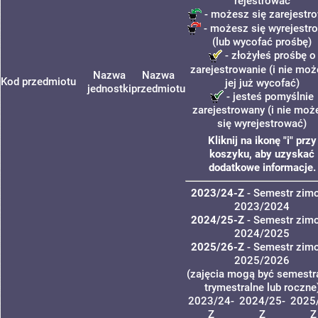
rejestrować
- możesz się zarejestr
- możesz się wyrejestr
(lub wycofać prośbę)
- złożyłeś prośbę o
zarejestrowanie (i nie mo
Nazwa
Nazwa
Kod przedmiotu
jej już wycofać)
jednostki
przedmiotu
- jesteś pomyślnie
zarejestrowany (i nie moż
się wyrejestrować)
Kliknij na ikonę "i" przy
koszyku, aby uzyskać
dodatkowe informacje.
2023/24-Z
- Semestr zim
2023/2024
2024/25-Z
- Semestr zim
2024/2025
2025/26-Z
- Semestr zim
2025/2026
(zajęcia mogą być semestra
trymestralne lub roczne
2023/24-
2024/25-
2025
Z
Z
Z