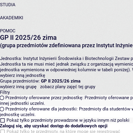
STUDIA
AKADEMIKI
POMOC
GP II 2025/26 zima
(grupa przedmiotów zdefiniowana przez Instytut Inżynier
Jednostka:
Instytut Inżynierii Środowiska i Biotechnologii
Zestaw p
Jednostka ta nie musi mieć jednak związku z organizacją wymieni
jednostka wymieniona w odpowiedniej kolumnie w tabeli poniżej).
wybierz inną jednostkę
Grupa przedmiotów:
GP II 2025/26 zima
wybierz inną grupę
zobacz plany zajęć tej grupy
Filtry
Przedmioty oferowane przez jednostkę:
Przedmioty oferowane pr
innej jednostki uczelni.
Przedmioty oferowane dla jednostki:
Przedmioty dla studentów w
jednostkę uczelni.
Pokaż tylko przedmioty prowadzone w języku innym niż polski
Zaloguj się, aby uzyskać dostęp do dodatkowych opcji
Pokaż tylko te przedmioty, na które mogę się rejestrować